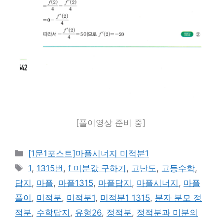
[풀이영상 준비 중]
카
[1문1포스트]마플시너지 미적분1
테
태
1
,
1315번
,
f 미분값 구하기
,
고난도
,
고등수학
,
고
그
답지
,
마플
,
마플1315
,
마플답지
,
마플시너지
,
마플
리
풀이
,
미적분
,
미적분1
,
미적분1 1315
,
분자 분모 정
적분
,
수학답지
,
유형26
,
정적분
,
정적분과 미분의