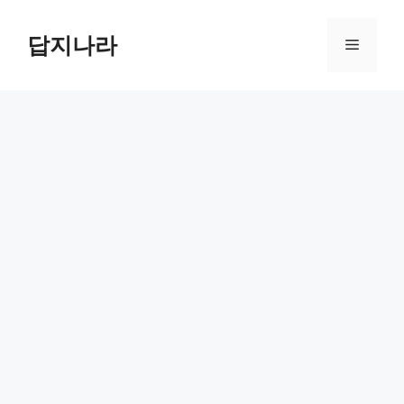
컨
텐
답지나라
메
츠
로
뉴
건
너
뛰
기