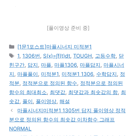
[풀이영상 준비 중]
카
[1문1포스트]마플시너지 미적분1
테
태
1
,
1306번
,
S(x)=∫f(t)dt
,
TOUGH
,
고등수학
,
닫
고
그
힌구간
,
답지
,
마플
,
마플1306
,
마플답지
,
마플시너
리
지
,
마플풀이
,
미적분1
,
미적분1 1306
,
수학답지
,
정
적분
,
정적분으로 정의된 함수
,
정적분으로 정의된
함수의 최대최소
,
최댓값
,
최댓값과 최솟값의 합
,
최
솟값
,
풀이
,
풀이영상
,
해설
마플시너지미적분1 1305번 답지 풀이영상 정적
분으로 정의된 함수의 최솟값 이차함수 그래프
NORMAL