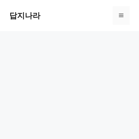
컨
텐
답지나라
메
츠
로
뉴
건
너
뛰
기