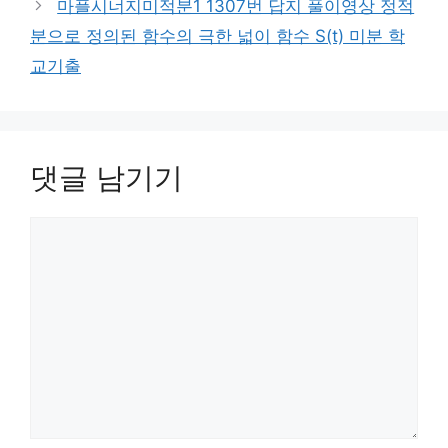
마플시너지미적분1 1307번 답지 풀이영상 정적
분으로 정의된 함수의 극한 넓이 함수 S(t) 미분 학
교기출
댓글 남기기
댓
글