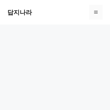
컨
텐
답지나라
메
츠
로
뉴
건
너
뛰
기