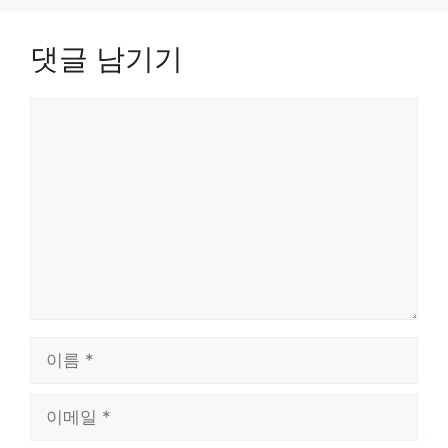
댓글 남기기
댓
글
이
름
이
메