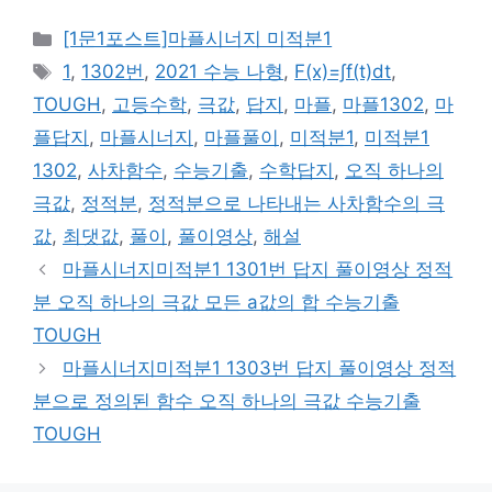
카
[1문1포스트]마플시너지 미적분1
테
태
1
,
1302번
,
2021 수능 나형
,
F(x)=∫f(t)dt
,
고
그
TOUGH
,
고등수학
,
극값
,
답지
,
마플
,
마플1302
,
마
리
플답지
,
마플시너지
,
마플풀이
,
미적분1
,
미적분1
1302
,
사차함수
,
수능기출
,
수학답지
,
오직 하나의
극값
,
정적분
,
정적분으로 나타내는 사차함수의 극
값
,
최댓값
,
풀이
,
풀이영상
,
해설
마플시너지미적분1 1301번 답지 풀이영상 정적
분 오직 하나의 극값 모든 a값의 합 수능기출
TOUGH
마플시너지미적분1 1303번 답지 풀이영상 정적
분으로 정의된 함수 오직 하나의 극값 수능기출
TOUGH