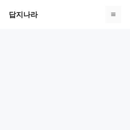
컨
텐
답지나라
메
츠
로
뉴
건
너
뛰
기