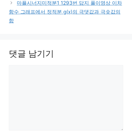
마플시너지미적분1 1293번 답지 풀이영상 이차
함수 그래프에서 정적분 g(x)의 극댓값과 극솟값의
합
댓글 남기기
댓
글