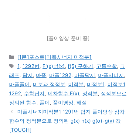
[풀이영상 준비 중]
카
[1문1포스트]마플시너지 미적분1
테
태
1
,
1292번
,
F'(x)=f(x)
,
f(5) 구하기
,
고등수학
,
그
고
그
래프
,
답지
,
마플
,
마플1292
,
마플답지
,
마플시너지
,
리
마플풀이
,
미분과 정적분
,
미적분
,
미적분1
,
미적분1
1292
,
수학답지
,
이차함수 F(x)
,
정적분
,
정적분으로
정의된 함수
,
풀이
,
풀이영상
,
해설
마플시너지미적분1 1291번 답지 풀이영상 삼차
함수의 정적분으로 정의된 g(x) h(x) g(α)-g(γ) 값
[TOUGH]