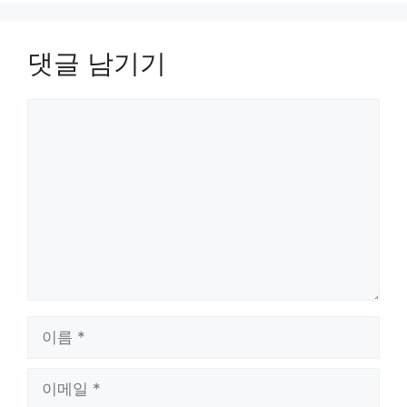
댓글 남기기
댓
글
이
름
이
메