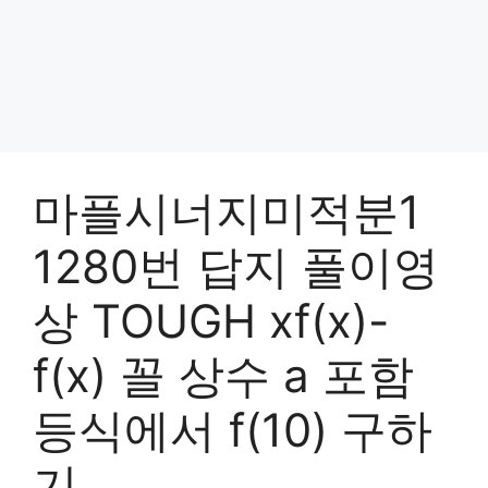
마플시너지미적분1
1280번 답지 풀이영
상 TOUGH xf(x)-
f(x) 꼴 상수 a 포함
등식에서 f(10) 구하
기