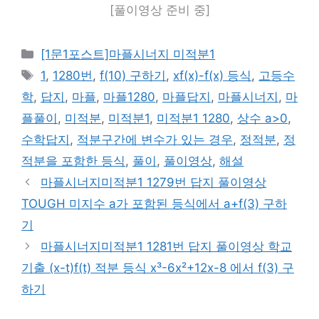
[풀이영상 준비 중]
카
[1문1포스트]마플시너지 미적분1
테
태
1
,
1280번
,
f(10) 구하기
,
xf(x)-f(x) 등식
,
고등수
고
그
학
,
답지
,
마플
,
마플1280
,
마플답지
,
마플시너지
,
마
리
플풀이
,
미적분
,
미적분1
,
미적분1 1280
,
상수 a>0
,
수학답지
,
적분구간에 변수가 있는 경우
,
정적분
,
정
적분을 포함한 등식
,
풀이
,
풀이영상
,
해설
마플시너지미적분1 1279번 답지 풀이영상
TOUGH 미지수 a가 포함된 등식에서 a+f(3) 구하
기
마플시너지미적분1 1281번 답지 풀이영상 학교
기출 (x-t)f(t) 적분 등식 x³-6x²+12x-8 에서 f(3) 구
하기