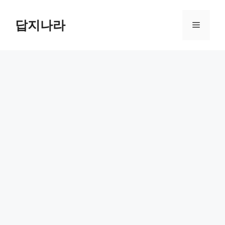
컨
텐
답지나라
메
츠
로
뉴
건
너
뛰
기