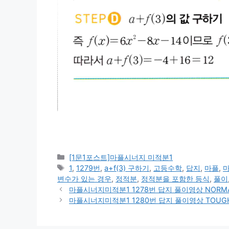
카
[1문1포스트]마플시너지 미적분1
테
태
1
,
1279번
,
a+f(3) 구하기
,
고등수학
,
답지
,
마플
,
마
고
그
변수가 있는 경우
,
정적분
,
정적분을 포함한 등식
,
풀이
리
마플시너지미적분1 1278번 답지 풀이영상 NORMAL 
마플시너지미적분1 1280번 답지 풀이영상 TOUGH xf