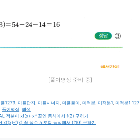
[풀이영상 준비 중]
플1279
,
마플답지
,
마플시너지
,
마플풀이
,
미적분
,
미적분1
,
미적분1 127
,
풀이영상
,
해설
적분이 xf(x)-x³ 꼴인 등식에서 f(2) 구하기
(x)-f(x) 꼴 상수 a 포함 등식에서 f(10) 구하기