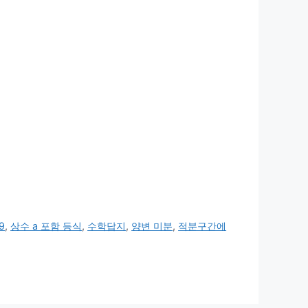
9
,
상수 a 포함 등식
,
수학답지
,
양변 미분
,
적분구간에