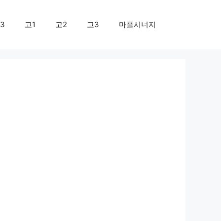
3
고1
고2
고3
마플시너지