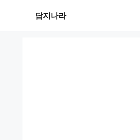
컨
텐
답지나라
츠
로
건
너
뛰
기