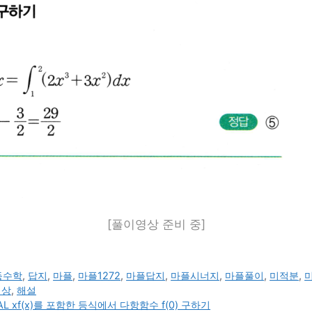
[풀이영상 준비 중]
등수학
,
답지
,
마플
,
마플1272
,
마플답지
,
마플시너지
,
마플풀이
,
미적분
,
영상
,
해설
 xf(x)를 포함한 등식에서 다항함수 f(0) 구하기