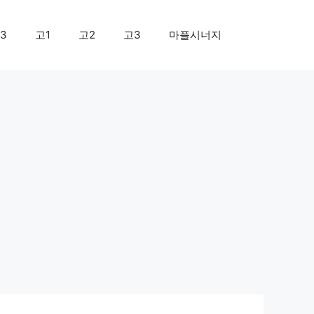
3
고1
고2
고3
마플시너지