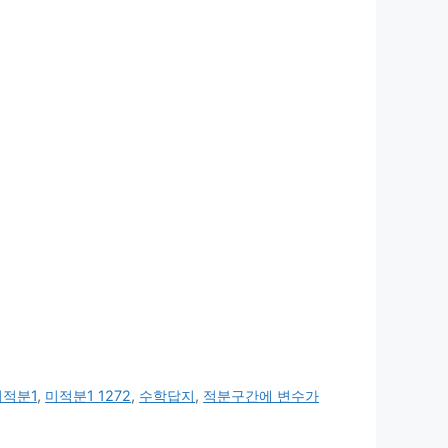
미적분1
,
미적분1 1272
,
수학답지
,
적분구간에 변수가