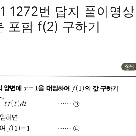
272번 답지 풀이영상 NO
분 포함 f(2) 구하기