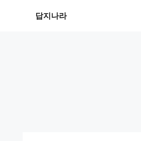
컨
텐
답지나라
츠
로
건
너
뛰
기