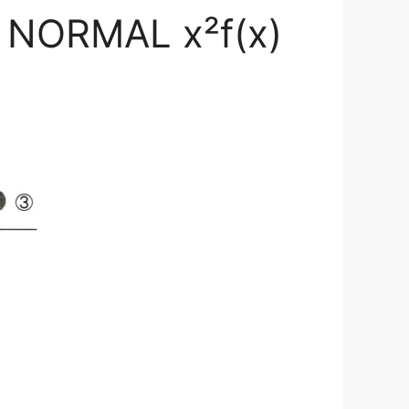
RMAL x²f(x)