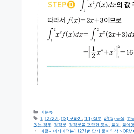
카
미분류
테
태
1
,
1272번
,
f(2) 구하기
,
tf(t) 적분
,
x²f(x) 등식
,
고
고
그
있는 경우
,
정적분
,
정적분을 포함한 등식
,
풀이
,
풀이
리
마플시너지미적분1 1271번 답지 풀이영상 NORMAL