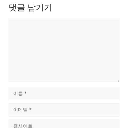
댓글 남기기
댓
글
이
름
이
메
일
웹