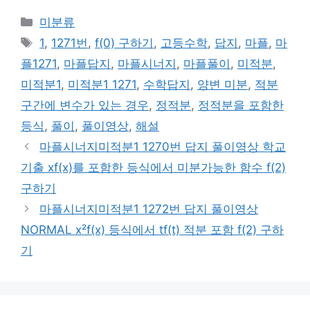
카
미분류
테
태
1
,
1271번
,
f(0) 구하기
,
고등수학
,
답지
,
마플
,
마
고
그
플1271
,
마플답지
,
마플시너지
,
마플풀이
,
미적분
,
리
미적분1
,
미적분1 1271
,
수학답지
,
양변 미분
,
적분
구간에 변수가 있는 경우
,
정적분
,
정적분을 포함한
등식
,
풀이
,
풀이영상
,
해설
마플시너지미적분1 1270번 답지 풀이영상 학교
기출 xf(x)를 포함한 등식에서 미분가능한 함수 f(2)
구하기
마플시너지미적분1 1272번 답지 풀이영상
NORMAL x²f(x) 등식에서 tf(t) 적분 포함 f(2) 구하
기