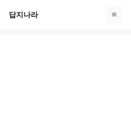
컨
텐
답지나라
메
츠
로
뉴
건
너
뛰
기