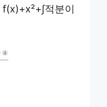
(x)+x²+∫적분이