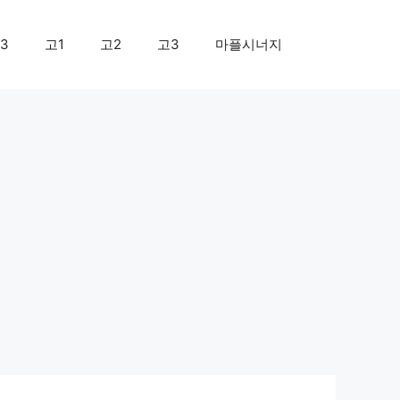
3
고1
고2
고3
마플시너지