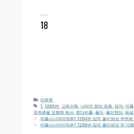
카
미분류
테
태
1
,
1265번
,
고등수학
,
나머지 정리 응용
,
답지
,
마플
고
그
정적분을 포함한 등식
,
최다빈출
,
풀이
,
풀이영상
,
해설
리
마플시너지미적분1 1264번 답지 풀이영상 우변에 
마플시너지미적분1 1266번 답지 풀이영상 두 다항함수