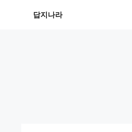
컨
텐
답지나라
츠
로
건
너
뛰
기