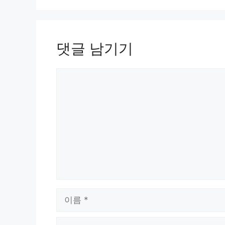
댓글 남기기
댓
글
이
름
이