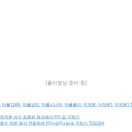
[풀이영상 준비 중]
,
마플1265
,
마플답지
,
마플시너지
,
마플풀이
,
미적분
,
미적분1
,
미적분1 1
정적분 상수 포함된 등식에서 f(1) 값 구하기
 적분 등식 연립하여 f(1)+g(1)+a+b 구하기 TOUGH