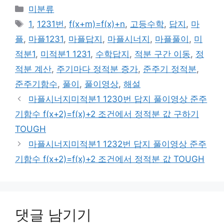
카
미분류
테
태
1
,
1231번
,
f(x+m)=f(x)+n
,
고등수학
,
답지
,
마
고
그
플
,
마플1231
,
마플답지
,
마플시너지
,
마플풀이
,
미
리
적분1
,
미적분1 1231
,
수학답지
,
적분 구간 이동
,
정
적분 계산
,
주기마다 정적분 증가
,
준주기 정적분
,
준주기함수
,
풀이
,
풀이영상
,
해설
마플시너지미적분1 1230번 답지 풀이영상 준주
기함수 f(x+2)=f(x)+2 조건에서 정적분 값 구하기
TOUGH
마플시너지미적분1 1232번 답지 풀이영상 준주
기함수 f(x+2)=f(x)+2 조건에서 정적분 값 TOUGH
댓글 남기기