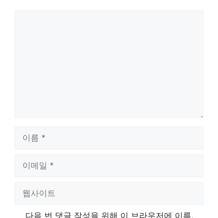
댓
글
이
름
이
메
일
웹
사
이
다음 번 댓글 작성을 위해 이 브라우저에 이름,