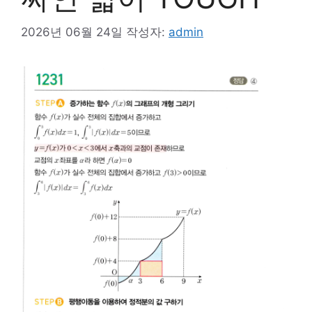
2026년 06월 24일
작성자:
admin