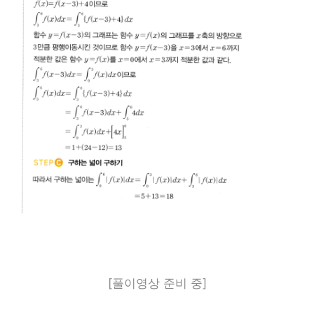
[풀이영상 준비 중]