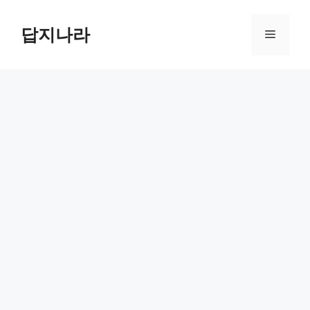
컨
텐
답지나라
메
츠
로
뉴
건
너
뛰
기