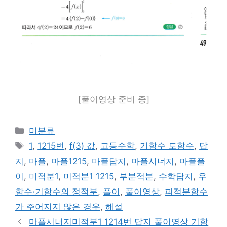
[풀이영상 준비 중]
카
미분류
테
태
1
,
1215번
,
f(3) 값
,
고등수학
,
기함수 도함수
,
답
고
그
지
,
마플
,
마플1215
,
마플답지
,
마플시너지
,
마플풀
리
이
,
미적분1
,
미적분1 1215
,
부분적분
,
수학답지
,
우
함수·기함수의 정적분
,
풀이
,
풀이영상
,
피적분함수
가 주어지지 않은 경우
,
해설
마플시너지미적분1 1214번 답지 풀이영상 기함