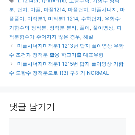
1
,
1214번
,
f(-x)=-f(x)
,
고등수학
,
기함수 정적
고
그
분
,
답지
,
마플
,
마플1214
,
마플답지
,
마플시너지
,
마
리
플풀이
,
미적분1
,
미적분1 1214
,
수학답지
,
우함수·
기함수의 정적분
,
정적분 분리
,
풀이
,
풀이영상
,
피
적분함수가 주어지지 않은 경우
,
해설
마플시너지미적분1 1213번 답지 풀이영상 우함
수 조건과 정적분 활용 학교기출 대표유형
마플시너지미적분1 1215번 답지 풀이영상 기함
수 도함수 정적분으로 f(3) 구하기 NORMAL
댓글 남기기
댓
글