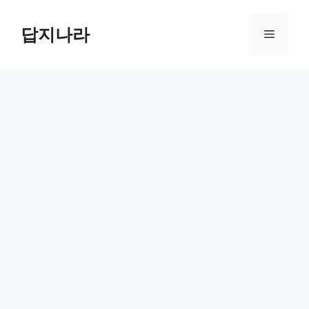
컨
텐
답지나라
메
츠
로
뉴
건
너
뛰
기