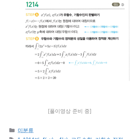
[풀이영상 준비 중]
카
미분류
테
태