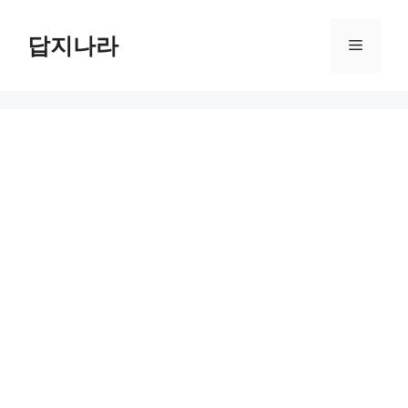
컨
텐
답지나라
메
츠
로
뉴
건
너
뛰
기