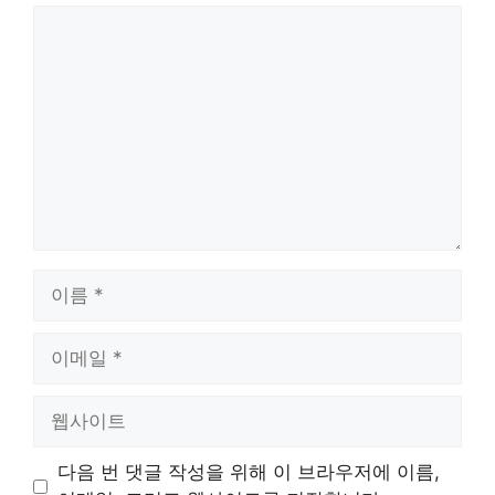
댓
글
이
름
이
메
일
웹
사
이
다음 번 댓글 작성을 위해 이 브라우저에 이름,
트