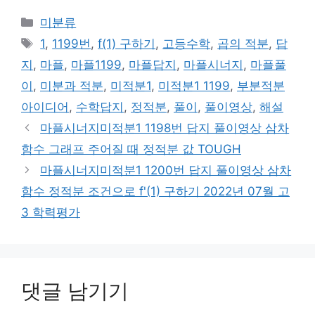
카
미분류
테
태
1
,
1199번
,
f(1) 구하기
,
고등수학
,
곱의 적분
,
답
고
그
지
,
마플
,
마플1199
,
마플답지
,
마플시너지
,
마플풀
리
이
,
미분과 적분
,
미적분1
,
미적분1 1199
,
부분적분
아이디어
,
수학답지
,
정적분
,
풀이
,
풀이영상
,
해설
마플시너지미적분1 1198번 답지 풀이영상 삼차
함수 그래프 주어질 때 정적분 값 TOUGH
마플시너지미적분1 1200번 답지 풀이영상 삼차
함수 정적분 조건으로 f'(1) 구하기 2022년 07월 고
3 학력평가
댓글 남기기