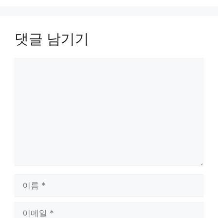
댓글 남기기
댓
글
이
름
이