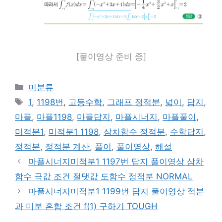
[풀이영상 준비 중]
카
미분류
테
태
1
,
1198번
,
고등수학
,
그래프 정적분
,
넓이
,
답지
,
고
그
마플
,
마플1198
,
마플답지
,
마플시너지
,
마플풀이
,
리
미적분1
,
미적분1 1198
,
삼차함수 정적분
,
수학답지
,
정적분
,
정적분 계산
,
풀이
,
풀이영상
,
해설
마플시너지미적분1 1197번 답지 풀이영상 삼차
함수 극값 조건 절댓값 도함수 정적분 NORMAL
마플시너지미적분1 1199번 답지 풀이영상 적분
과 미분 혼합 조건 f(1) 구하기 TOUGH