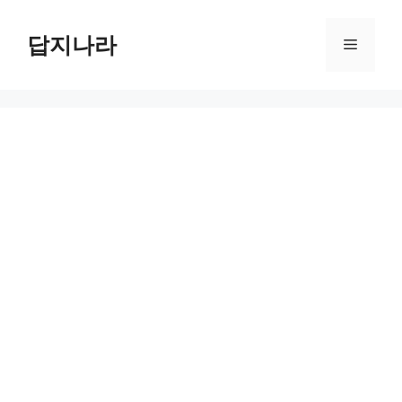
컨
텐
답지나라
메
츠
로
뉴
건
너
뛰
기