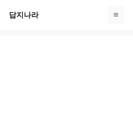
컨
텐
답지나라
메
츠
로
뉴
건
너
뛰
기