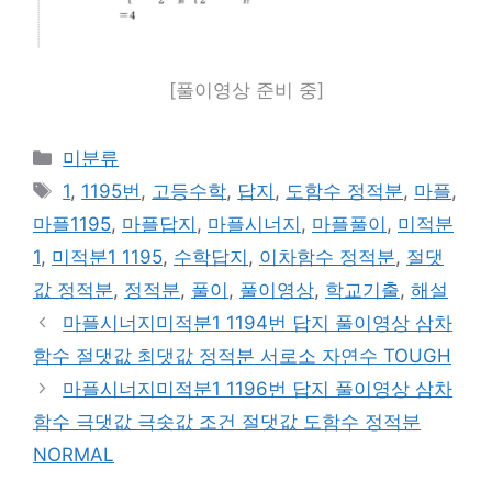
[풀이영상 준비 중]
카
미분류
테
태
1
,
1195번
,
고등수학
,
답지
,
도함수 정적분
,
마플
,
고
그
마플1195
,
마플답지
,
마플시너지
,
마플풀이
,
미적분
리
1
,
미적분1 1195
,
수학답지
,
이차함수 정적분
,
절댓
값 정적분
,
정적분
,
풀이
,
풀이영상
,
학교기출
,
해설
마플시너지미적분1 1194번 답지 풀이영상 삼차
함수 절댓값 최댓값 정적분 서로소 자연수 TOUGH
마플시너지미적분1 1196번 답지 풀이영상 삼차
함수 극댓값 극솟값 조건 절댓값 도함수 정적분
NORMAL