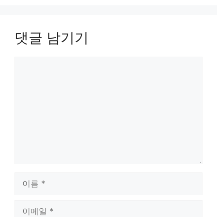
댓글 남기기
댓
글
이
름
이