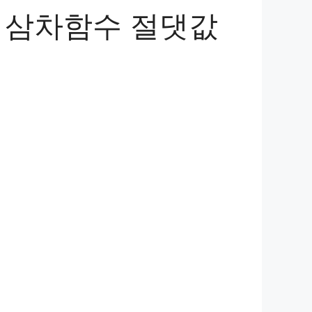
상 삼차함수 절댓값