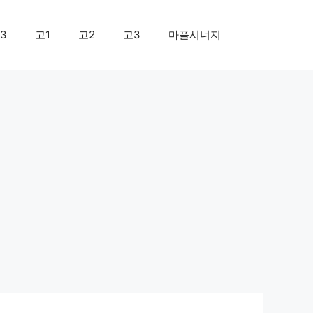
3
고1
고2
고3
마플시너지