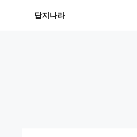
컨
텐
답지나라
츠
로
건
너
뛰
기