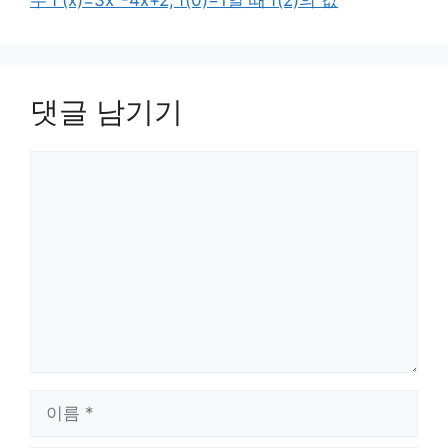
댓글 남기기
댓
글
이
름