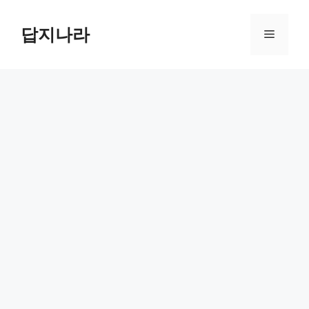
컨
텐
답지나라
메
츠
로
뉴
건
너
뛰
기