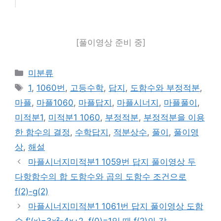
[풀이영상 준비 중]
카
미분류
테
태
1
,
1060번
,
고등수학
,
답지
,
도함수와 부정적분
,
고
그
마플
,
마플1060
,
마플답지
,
마플시너지
,
마플풀이
,
리
미적분1
,
미적분1 1060
,
부정적분
,
부정적분을 이용
한 함수의 결정
,
수학답지
,
적분상수
,
풀이
,
풀이영
상
,
해설
마플시너지미적분1 1059번 답지 풀이영상 두
다항함수의 합 도함수와 곱의 도함수 조건으로
f(2)-g(2)
마플시너지미적분1 1061번 답지 풀이영상 도함
수 f'(x)=3x²-4x+2, f(0)=1일 때 f(2)의 값