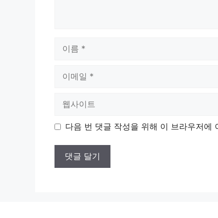
이
름
이
메
일
웹
사
이
다음 번 댓글 작성을 위해 이 브라우저에 
트