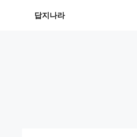
컨
텐
답지나라
츠
로
건
너
뛰
기