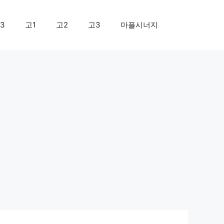
3
고1
고2
고3
마플시너지