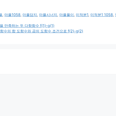
플
,
마플1058
,
마플답지
,
마플시너지
,
마플풀이
,
미적분1
,
미적분1 1058
,
만족하는 두 다항함수 f(1)-g(1)
수의 합 도함수와 곱의 도함수 조건으로 f(2)-g(2)