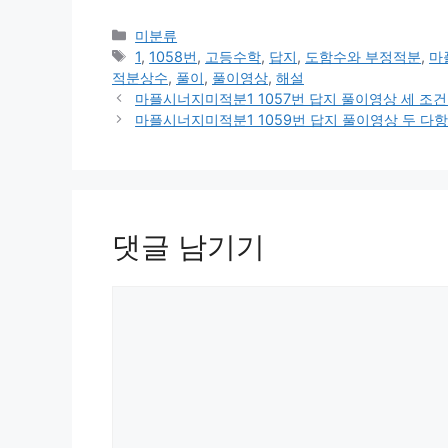
카
미분류
테
태
1
,
1058번
,
고등수학
,
답지
,
도함수와 부정적분
,
마
고
그
적분상수
,
풀이
,
풀이영상
,
해설
리
마플시너지미적분1 1057번 답지 풀이영상 세 조건을 
마플시너지미적분1 1059번 답지 풀이영상 두 다항함
댓글 남기기
댓
글