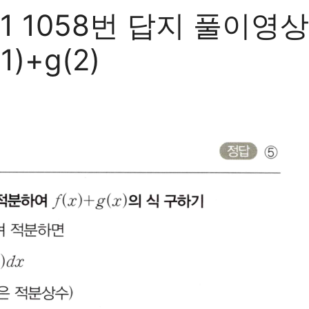
 1058번 답지 풀이영상
)+g(2)