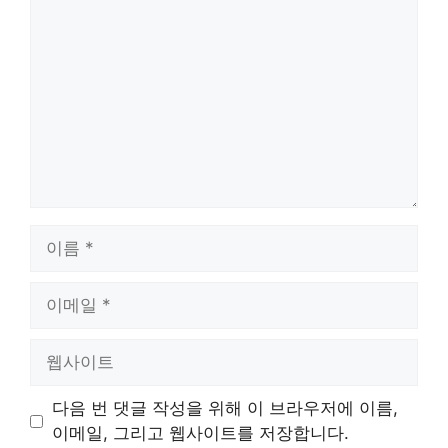
글
이
름
이
메
일
웹
사
이
다음 번 댓글 작성을 위해 이 브라우저에 이름,
트
이메일, 그리고 웹사이트를 저장합니다.