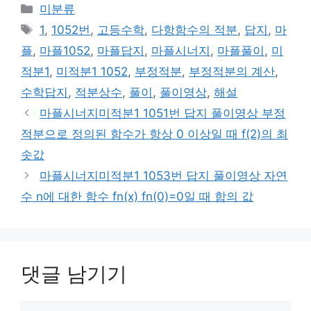
카
미분류
테
태
1
,
1052번
,
고등수학
,
다항함수의 적분
,
답지
,
마
고
그
플
,
마플1052
,
마플답지
,
마플시너지
,
마플풀이
,
미
리
적분1
,
미적분1 1052
,
부정적분
,
부정적분의 계산
,
수학답지
,
적분상수
,
풀이
,
풀이영상
,
해설
마플시너지미적분1 1051번 답지 풀이영상 부정
적분으로 정의된 함수가 항상 0 이상일 때 f(2)의 최
솟값
마플시너지미적분1 1053번 답지 풀이영상 자연
수 n에 대한 함수 fn(x) fn(0)=0일 때 합의 값
댓글 남기기
댓