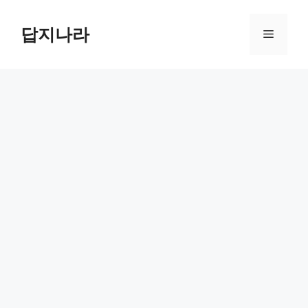
컨
텐
답지나라
메
츠
로
뉴
건
너
뛰
기