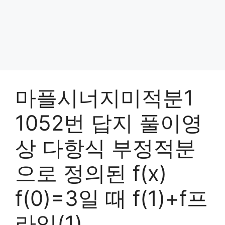
마플시너지미적분1
1052번 답지 풀이영
상 다항식 부정적분
으로 정의된 f(x)
f(0)=3일 때 f(1)+f프
라임(1)