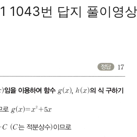
043번 답지 풀이영상 g(