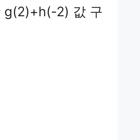
2)+h(-2) 값 구