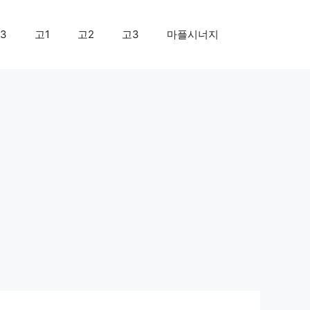
3
고1
고2
고3
마플시너지