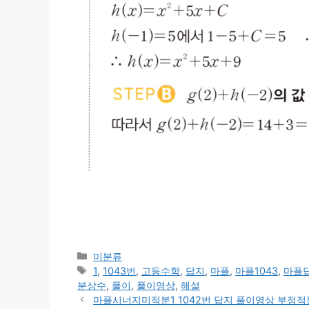
카
미분류
테
태
1
,
1043번
,
고등수학
,
답지
,
마플
,
마플1043
,
마플
고
그
분상수
,
풀이
,
풀이영상
,
해설
리
마플시너지미적분1 1042번 답지 풀이영상 부정적분과