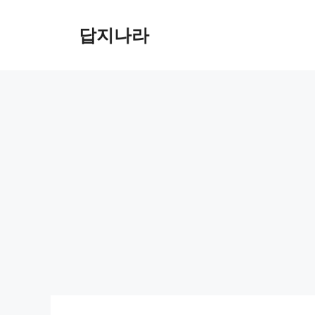
컨
텐
답지나라
츠
로
건
너
뛰
기