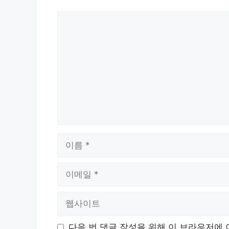
댓
글
이
름
이
메
일
웹
사
이
다음 번 댓글 작성을 위해 이 브라우저에 