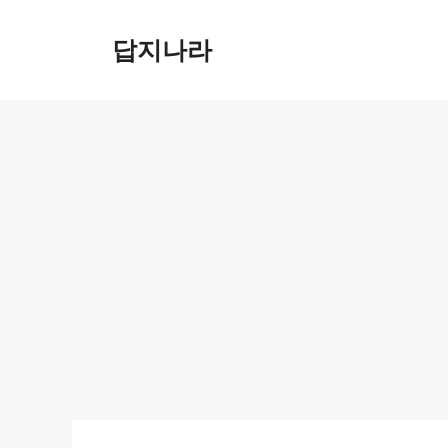
컨
텐
답지나라
츠
로
건
너
뛰
기