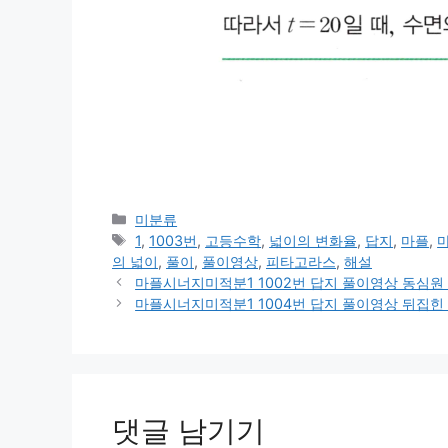
카
미분류
테
태
1
,
1003번
,
고등수학
,
넓이의 변화율
,
답지
,
마플
,
마
고
그
의 넓이
,
풀이
,
풀이영상
,
피타고라스
,
해설
리
마플시너지미적분1 1002번 답지 풀이영상 동심원
마플시너지미적분1 1004번 답지 풀이영상 뒤집힌
댓글 남기기