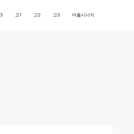
3
고1
고2
고3
마플시너지