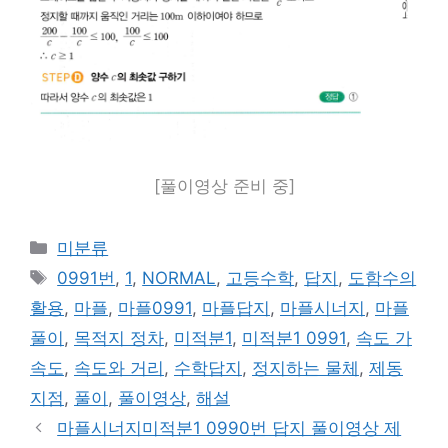
[풀이영상 준비 중]
카
미분류
테
태
0991번
,
1
,
NORMAL
,
고등수학
,
답지
,
도함수의
고
그
활용
,
마플
,
마플0991
,
마플답지
,
마플시너지
,
마플
리
풀이
,
목적지 정차
,
미적분1
,
미적분1 0991
,
속도 가
속도
,
속도와 거리
,
수학답지
,
정지하는 물체
,
제동
지점
,
풀이
,
풀이영상
,
해설
마플시너지미적분1 0990번 답지 풀이영상 제