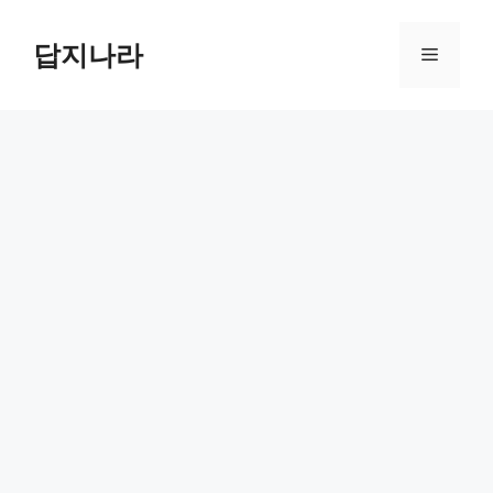
컨
텐
답지나라
메
츠
로
뉴
건
너
뛰
기