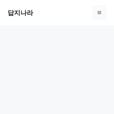
컨
텐
답지나라
메
츠
로
뉴
건
너
뛰
기