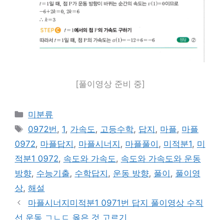
[풀이영상 준비 중]
카
미분류
테
태
0972번
,
1
,
가속도
,
고등수학
,
답지
,
마플
,
마플
고
그
0972
,
마플답지
,
마플시너지
,
마플풀이
,
미적분1
,
미
리
적분1 0972
,
속도와 가속도
,
속도와 가속도와 운동
방향
,
수능기출
,
수학답지
,
운동 방향
,
풀이
,
풀이영
상
,
해설
마플시너지미적분1 0971번 답지 풀이영상 수직
선 운동 ㄱㄴㄷ 옳은 것 고르기