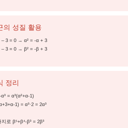
근의 성질 활용
 – 3 = 0 → α² = -α + 3
 – 3 = 0 → β² = -β + 3
식 정리
-α³ = α³(α²+α-1)
-α+3+α-1) = α³·2 = 2α³
로 β⁵+β⁴-β³ = 2β³