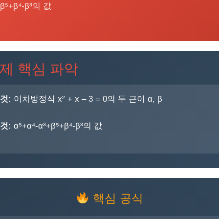
+β⁵+β⁴-β³의 값
제 핵심 파악
것:
이차방정식 x² + x – 3 = 0의 두 근이 α, β
것:
α⁵+α⁴-α³+β⁵+β⁴-β³의 값
핵심 공식