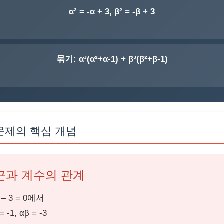
α² = -α + 3, β² = -β + 3
묶기: α³(α²+α-1) + β³(β²+β-1)
문제의 핵심 개념
근과 계수의 관계
x – 3 = 0에서
= -1, αβ = -3