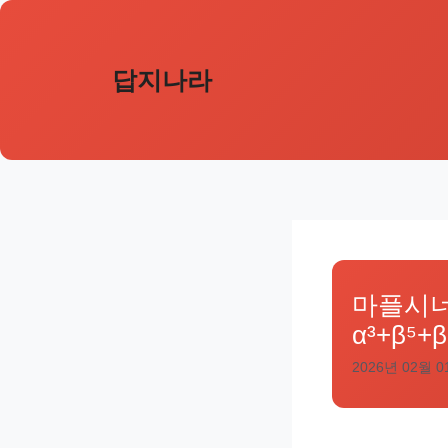
컨
텐
츠
답지나라
로
건
너
뛰
기
마플시너지
α³+β⁵+
2026년 02월 