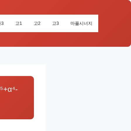
중3
고1
고2
고3
마플시너지
+α⁴-