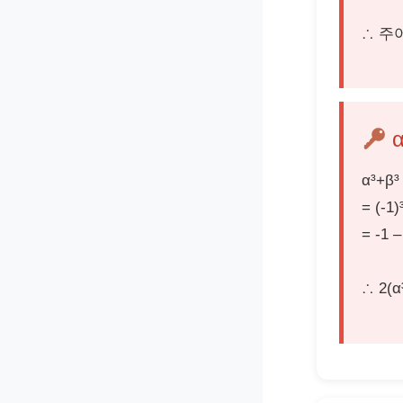
∴ 주어
α
α³+β³
= (-1)
= -1 –
∴ 2(α