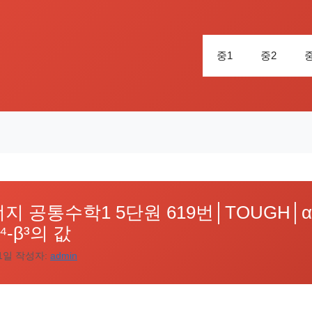
중1
중2
 공통수학1 5단원 619번│TOUGH│α⁵
β⁴-β³의 값
01일
작성자:
admin