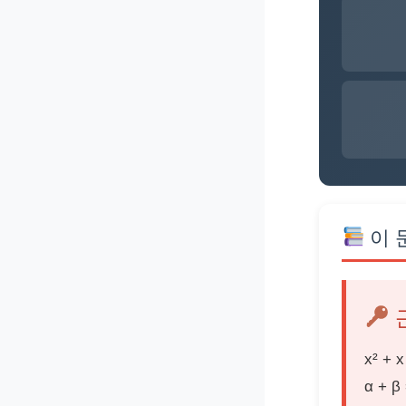
이 
x² + 
α + β 