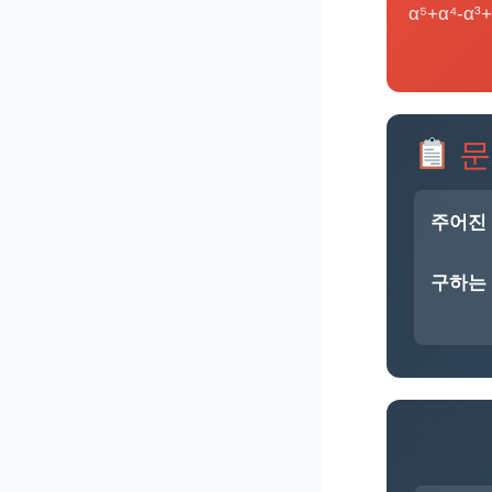
α⁵+α⁴-α³
문
주어진 
구하는 