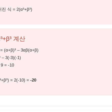
진 식 = 2(α³+β³)
³+β³ 계산
 = (α+β)³ – 3αβ(α+β)
³ – 3(-3)(-1)
 9 = -10
³+β³) = 2(-10) =
-20