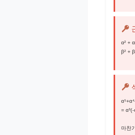
α² + α
β² + β
α⁵+α⁴
= α³(
마찬가지