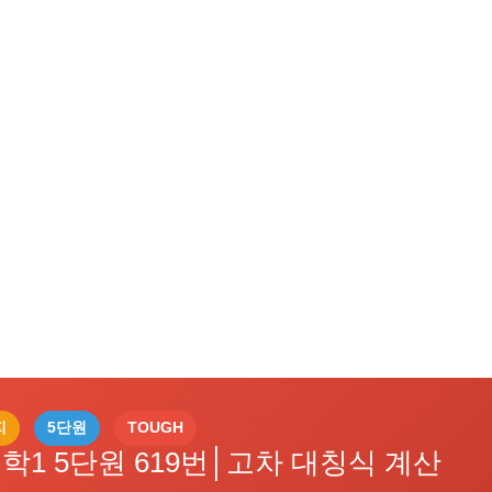
지
5단원
TOUGH
학1 5단원 619번│고차 대칭식 계산