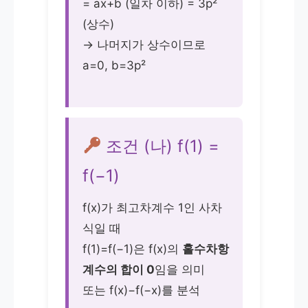
= ax+b (일차 이하) = 3p²
(상수)
→ 나머지가 상수이므로
a=0, b=3p²
조건 (나) f(1) =
f(−1)
f(x)가 최고차계수 1인 사차
식일 때
f(1)=f(−1)은 f(x)의
홀수차항
계수의 합이 0
임을 의미
또는 f(x)−f(−x)를 분석