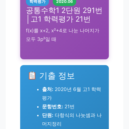
학력평가
2020.06
공통수학1 2단원 291번
│고1 학력평가 21번
f(x)를 x+2, x²+4로 나눈 나머지가
모두 3p²일 때
기출 정보
출처:
2020년 6월 고1 학력
평가
문항번호:
21번
단원:
다항식의 나눗셈과 나
머지정리