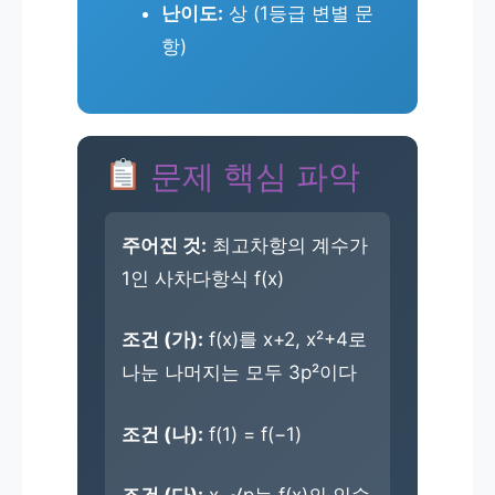
난이도:
상 (1등급 변별 문
항)
문제 핵심 파악
주어진 것:
최고차항의 계수가
1인 사차다항식 f(x)
조건 (가):
f(x)를 x+2, x²+4로
나눈 나머지는 모두 3p²이다
조건 (나):
f(1) = f(−1)