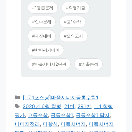
#1등급문제
#학평기출
#인수분해
#고1수학
#내신대비
#모의고사
#학력평가대비
#마플시너지2단원
#기출분석
카
[1문1포스팅]마플시너지공통수학1
테
태
2020년 6월 학평
,
21번
,
291번
,
고1 학력
고
그
평가
,
고등수학
,
공통수학1
,
공통수학1 답지
,
리
나머지정리
,
다항식
,
마플시너지
,
마플시너지