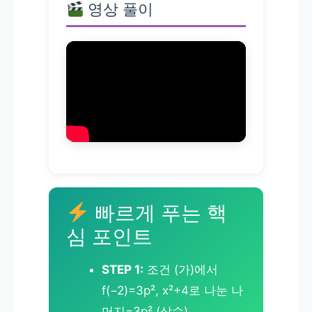
영상 풀이
빠르게 푸는 핵
심 포인트
STEP 1:
조건 (가)에서
f(−2)=3p², x²+4로 나눈 나
머지=3p² (상수)