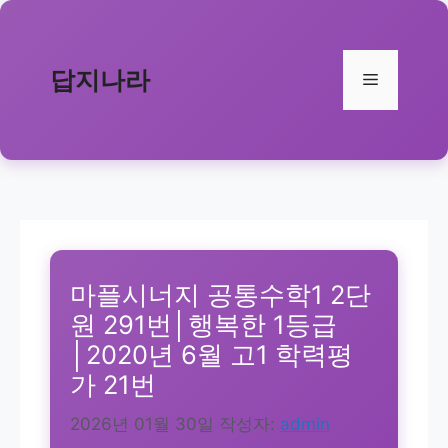
컨
텐
츠
답지나라
메
로
건
뉴
너
뛰
기
마플시너지 공통수학1 2단
원 291번│행복한 1등급
│2020년 6월 고1 학력평
가 21번
2026년 01월 30일
작성자:
admin