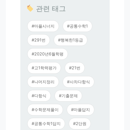
관련 태그
#마플시너지
#공통수학1
#291번
#행복한1등급
#2020년6월학평
#고1학력평가
#21번
#나머지정리
#사차다항식
#다항식
#기출문제
#수학문제풀이
#마플답지
#공통수학1답지
#2단원