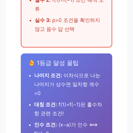
류
실수 3:
p>0 조건을 확인하지
않고 음수 답 선택
1등급 달성 꿀팁
나머지 조건:
이차식으로 나눈
나머지가 상수면 일차항 계수
=0
대칭 조건:
f(1)=f(−1)은 홀수차
항 관련 조건!
인수 조건:
(x−a)가 인수 ⟺