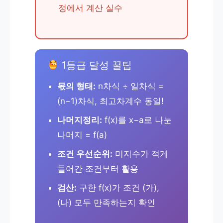
정에서 계산 실수
1등급 달성 꿀팁
몫의 형태:
n차식 ÷ 일차식 =
(n−1)차식, 최고차계수 동일!
나머지정리:
f(x)를 x−a로 나눈
나머지 = f(a)
조건 우선순위:
미지수가 적게
들어간 조건부터 활용
검산:
구한 f(x)가 조건 (가),
(나) 모두 만족하는지 확인