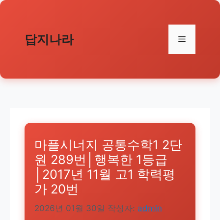
컨
텐
츠
답지나라
메
로
건
뉴
너
뛰
기
마플시너지 공통수학1 2단
원 289번│행복한 1등급
│2017년 11월 고1 학력평
가 20번
2026년 01월 30일
작성자:
admin