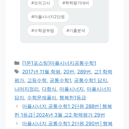
#모의고사
#학력평가대비
#마플시너지2단원
#수학공부법
#기출분석
카
[1문1포스팅]마플시너지공통수학1
테
태
2017년 11월 학평
,
20번
,
289번
,
고1 학력
고
그
평가
,
고등수학
,
공통수학1
,
공통수학1 답지
,
리
나머지정리
,
다항식
,
마플시너지
,
마플시너지
답지
,
수학문제풀이
,
행복한1등급
마플시너지 공통수학1 2단원 288번│행복
한 1등급│2024년 3월 고2 학력평가 29번
마플시너지 공통수학1 2단원 290번│행복