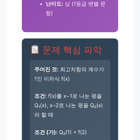
난이도:
상 (1등급 변별 문
항)
문제 핵심 파악
주어진 것:
최고차항의 계수가
1인 이차식 f(x)
조건:
f(x)를 x−1로 나눈 몫을
Q₁(x), x−2로 나눈 몫을 Q₂(x)
라 할 때
조건 (가):
Q₂(1) = f(2)