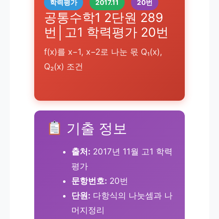
학력평가
2017.11
20번
공통수학1 2단원 289
번│고1 학력평가 20번
f(x)를 x−1, x−2로 나눈 몫 Q₁(x),
Q₂(x) 조건
기출 정보
출처:
2017년 11월 고1 학력
평가
문항번호:
20번
단원:
다항식의 나눗셈과 나
머지정리