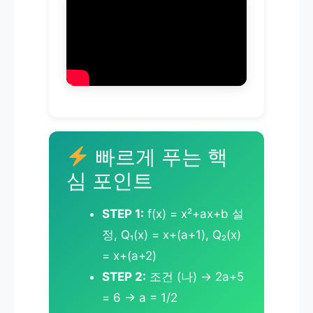
빠르게 푸는 핵
심 포인트
STEP 1:
f(x) = x²+ax+b 설
정, Q₁(x) = x+(a+1), Q₂(x)
= x+(a+2)
STEP 2:
조건 (나) → 2a+5
= 6 → a = 1/2