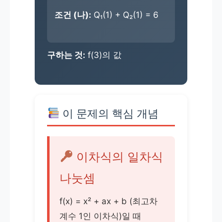
조건 (나):
Q₁(1) + Q₂(1) = 6
구하는 것:
f(3)의 값
이 문제의 핵심 개념
이차식의 일차식
나눗셈
f(x) = x² + ax + b (최고차
계수 1인 이차식)일 때