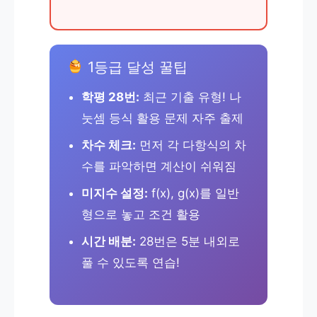
1등급 달성 꿀팁
학평 28번:
최근 기출 유형! 나
눗셈 등식 활용 문제 자주 출제
차수 체크:
먼저 각 다항식의 차
수를 파악하면 계산이 쉬워짐
미지수 설정:
f(x), g(x)를 일반
형으로 놓고 조건 활용
시간 배분:
28번은 5분 내외로
풀 수 있도록 연습!