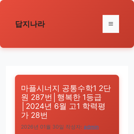
컨
텐
츠
답지나라
메
로
건
뉴
너
뛰
기
마플시너지 공통수학1 2단
원 287번│행복한 1등급
│2024년 6월 고1 학력평
가 28번
2026년 01월 30일
작성자:
admin