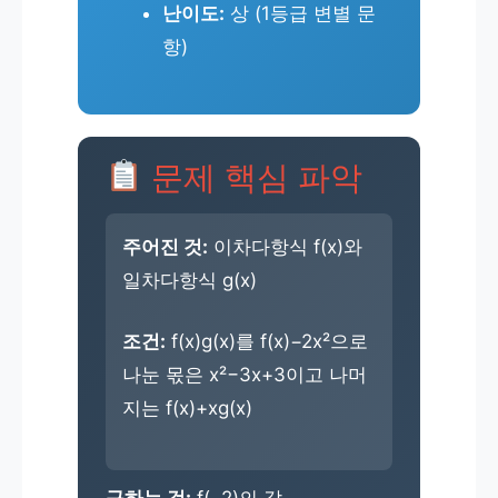
난이도:
상 (1등급 변별 문
항)
문제 핵심 파악
주어진 것:
이차다항식 f(x)와
일차다항식 g(x)
조건:
f(x)g(x)를 f(x)−2x²으로
나눈 몫은 x²−3x+3이고 나머
지는 f(x)+xg(x)
구하는 것:
f(−2)의 값