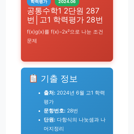
학력평가
2024.06
공통수학1 2단원 287
번│고1 학력평가 28번
f(x)g(x)를 f(x)−2x²으로 나눈 조건
문제
기출 정보
출처:
2024년 6월 고1 학력
평가
문항번호:
28번
단원:
다항식의 나눗셈과 나
머지정리