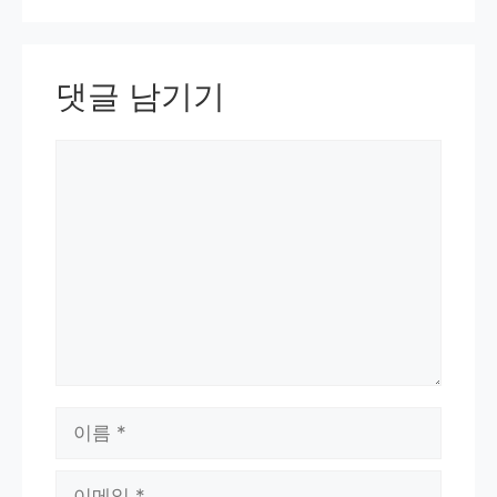
댓글 남기기
댓
글
이
름
이