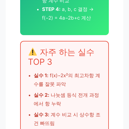
항 계수 비교
STEP 4:
a, b, c 결정 →
f(−2) = 4a−2b+c 계산
자주 하는 실수
TOP 3
실수 1:
f(x)−2x²의 최고차항 계
수를 잘못 파악
실수 2:
나눗셈 등식 전개 과정
에서 항 누락
실수 3:
계수 비교 시 상수항 조
건 빠뜨림