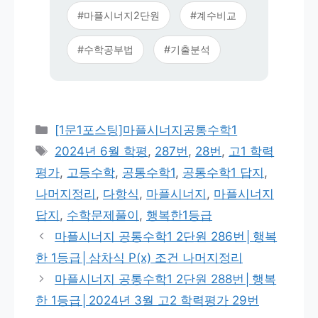
#마플시너지2단원
#계수비교
#수학공부법
#기출분석
카
[1문1포스팅]마플시너지공통수학1
테
태
2024년 6월 학평
,
287번
,
28번
,
고1 학력
고
그
평가
,
고등수학
,
공통수학1
,
공통수학1 답지
,
리
나머지정리
,
다항식
,
마플시너지
,
마플시너지
답지
,
수학문제풀이
,
행복한1등급
마플시너지 공통수학1 2단원 286번│행복
한 1등급│삼차식 P(x) 조건 나머지정리
마플시너지 공통수학1 2단원 288번│행복
한 1등급│2024년 3월 고2 학력평가 29번