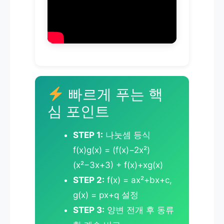
빠르게 푸는 핵
심 포인트
STEP 1:
나눗셈 등식
f(x)g(x) = (f(x)−2x²)
(x²−3x+3) + f(x)+xg(x)
STEP 2:
f(x) = ax²+bx+c,
g(x) = px+q 설정
STEP 3:
양변 전개 후 동류