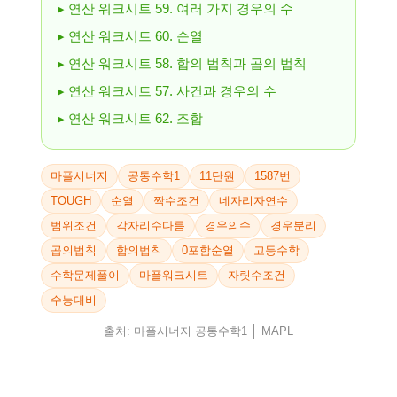
▸ 연산 워크시트 59. 여러 가지 경우의 수
▸ 연산 워크시트 60. 순열
▸ 연산 워크시트 58. 합의 법칙과 곱의 법칙
▸ 연산 워크시트 57. 사건과 경우의 수
▸ 연산 워크시트 62. 조합
마플시너지
공통수학1
11단원
1587번
TOUGH
순열
짝수조건
네자리자연수
범위조건
각자리수다름
경우의수
경우분리
곱의법칙
합의법칙
0포함순열
고등수학
수학문제풀이
마플워크시트
자릿수조건
수능대비
출처: 마플시너지 공통수학1 │ MAPL