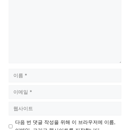
댓
글
이
름
이
메
일
웹
사
이
다음 번 댓글 작성을 위해 이 브라우저에 이름,
트