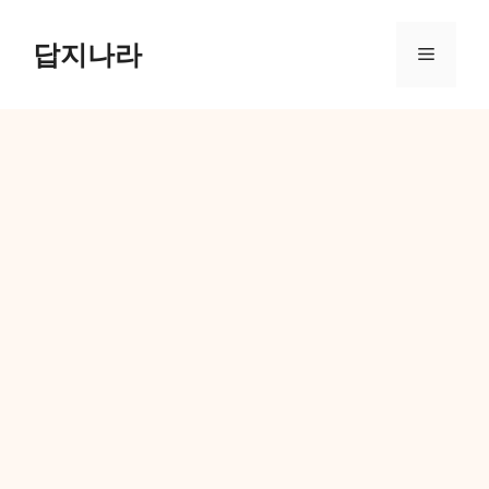
컨
텐
답지나라
메
츠
로
뉴
건
너
뛰
기