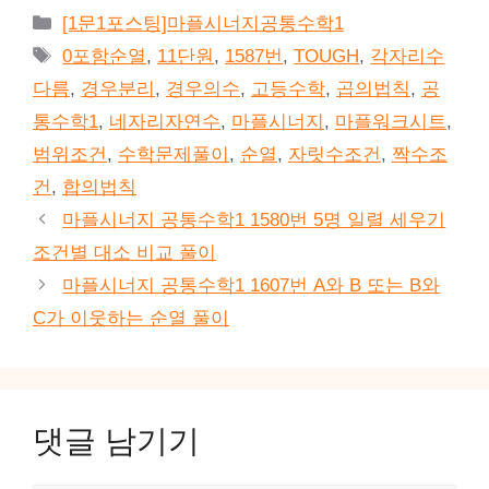
카
[1문1포스팅]마플시너지공통수학1
테
태
0포함순열
,
11단원
,
1587번
,
TOUGH
,
각자리수
고
그
다름
,
경우분리
,
경우의수
,
고등수학
,
곱의법칙
,
공
리
통수학1
,
네자리자연수
,
마플시너지
,
마플워크시트
,
범위조건
,
수학문제풀이
,
순열
,
자릿수조건
,
짝수조
건
,
합의법칙
마플시너지 공통수학1 1580번 5명 일렬 세우기
조건별 대소 비교 풀이
마플시너지 공통수학1 1607번 A와 B 또는 B와
C가 이웃하는 순열 풀이
댓글 남기기