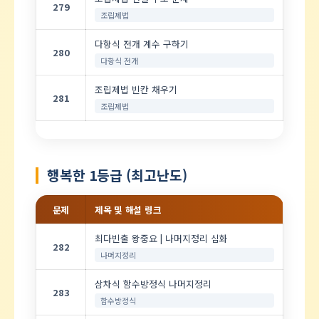
279
조립제법
다항식 전개 계수 구하기
280
다항식 전개
조립제법 빈칸 채우기
281
조립제법
행복한 1등급 (최고난도)
문제
제목 및 해설 링크
최다빈출 왕중요 | 나머지정리 심화
282
나머지정리
삼차식 함수방정식 나머지정리
283
함수방정식