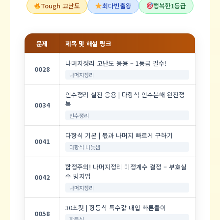
Tough 고난도
최다빈출왕
행복한1등급
문제
제목 및 해설 링크
나머지정리 고난도 응용 – 1등급 필수!
0028
나머지정리
인수정리 실전 응용 | 다항식 인수분해 완전정
복
0034
인수정리
다항식 기본 | 몫과 나머지 빠르게 구하기
0041
다항식 나눗셈
함정주의! 나머지정리 미정계수 결정 – 부호실
수 방지법
0042
나머지정리
30초컷 | 항등식 특수값 대입 빠른풀이
0058
항등식