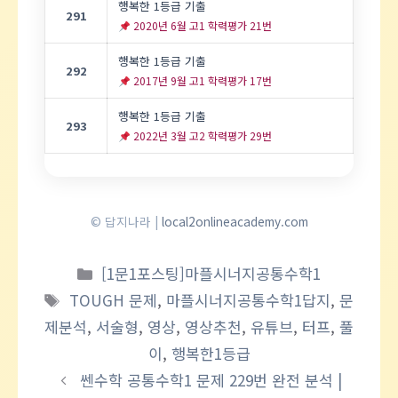
행복한 1등급 기출
291
2020년 6월 고1 학력평가 21번
행복한 1등급 기출
292
2017년 9월 고1 학력평가 17번
행복한 1등급 기출
293
2022년 3월 고2 학력평가 29번
© 답지나라 |
local2onlineacademy.com
카
[1문1포스팅]마플시너지공통수학1
테
태
TOUGH 문제
,
마플시너지공통수학1답지
,
문
고
그
제분석
,
서술형
,
영상
,
영상추천
,
유튜브
,
터프
,
풀
리
이
,
행복한1등급
쎈수학 공통수학1 문제 229번 완전 분석 |