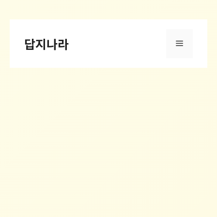
컨
텐
답지나라
메
츠
로
건
뉴
너
뛰
기