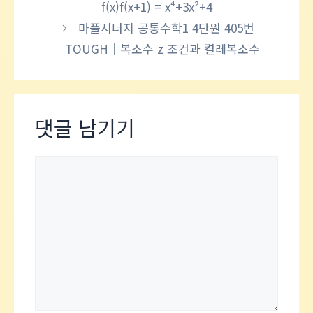
f(x)f(x+1) = x⁴+3x²+4
마플시너지 공통수학1 4단원 405번
│TOUGH│복소수 z 조건과 켤레복소수
댓글 남기기
댓
글