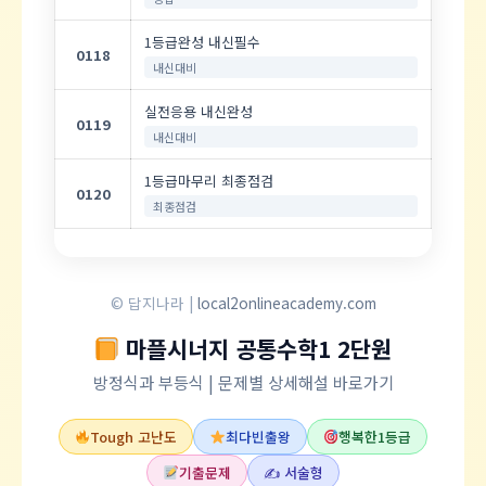
1등급완성 내신필수
0118
내신대비
실전응용 내신완성
0119
내신대비
1등급마무리 최종점검
0120
최종점검
© 답지나라 |
local2onlineacademy.com
마플시너지 공통수학1 2단원
방정식과 부등식 | 문제별 상세해설 바로가기
Tough 고난도
최다빈출왕
행복한1등급
기출문제
✍️ 서술형