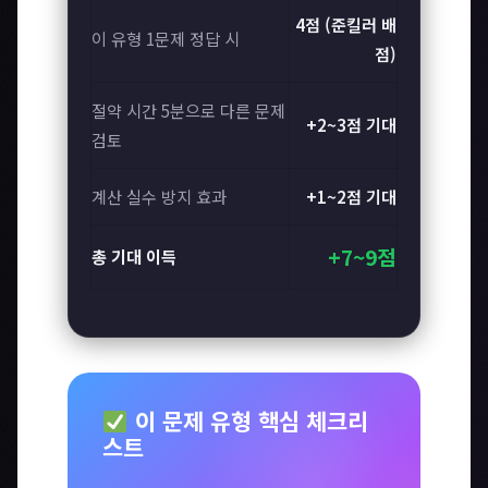
4점 (준킬러 배
이 유형 1문제 정답 시
점)
절약 시간 5분으로 다른 문제
+2~3점 기대
검토
계산 실수 방지 효과
+1~2점 기대
+7~9점
총 기대 이득
이 문제 유형 핵심 체크리
스트