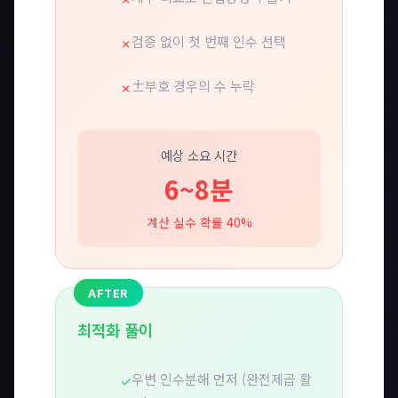
검증 없이 첫 번째 인수 선택
✗
±부호 경우의 수 누락
✗
예상 소요 시간
6~8분
계산 실수 확률 40%
AFTER
최적화 풀이
우변 인수분해 먼저 (완전제곱 활
✓