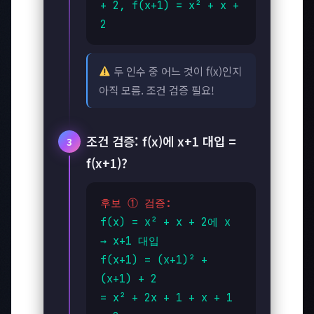
+ 2, f(x+1) = x² + x +
2
두 인수 중 어느 것이 f(x)인지
아직 모름. 조건 검증 필요!
조건 검증: f(x)에 x+1 대입 =
3
f(x+1)?
후보 ① 검증:
f(x) = x² + x + 2에 x
→ x+1 대입
f(x+1) = (x+1)² +
(x+1) + 2
= x² + 2x + 1 + x + 1