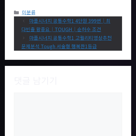
카
미분류
테
마플시너지 공통수학1 4단원 399번│최
고
다빈출 왕중요│TOUGH│순허수 조건
리
마플시너지 공통수학1 고퀄리티영상추천
문제분석 Tough 서술형 행복한1등급
댓글 남기기
댓
글