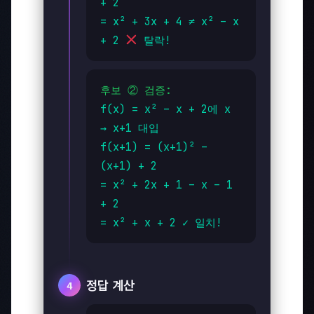
+ 2
= x² + 3x + 4 ≠ x² – x
+ 2
탈락!
후보 ② 검증:
f(x) = x² – x + 2에 x
→ x+1 대입
f(x+1) = (x+1)² –
(x+1) + 2
= x² + 2x + 1 – x – 1
+ 2
= x² + x + 2 ✓ 일치!
정답 계산
4