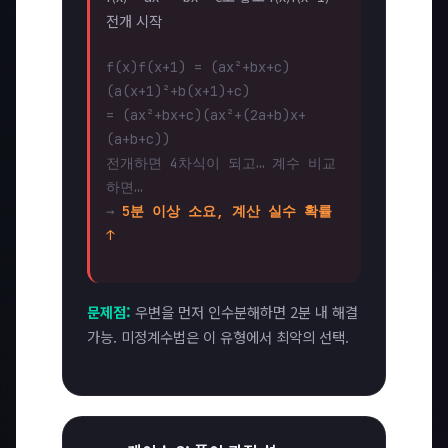
전개 시작
f(x)f(x+1) = (ax²+bx+c)
(a(x+1)²+b(x+1)+c)
= (ax²+bx+c)(ax²+(2a+b)x+
(a+b+c))
전개하면 4차식이 되고… 계수 비교
하면…
→
5분 이상 소요, 계산 실수 확률
↑
문제점:
우변을 먼저 인수분해하면 2분 내 해결
가능. 미정계수법은 이 유형에서 최악의 선택.