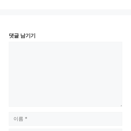
댓글 남기기
댓
글
이
름