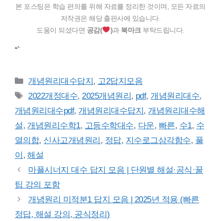
본 포스팅은 학습 편의를 위해 자료를 정리한 것이며, 모든 자료의
저작권은 해당 출판사에 있습니다.
도움이 되셨다면
공감(
)
과
북마크
부탁드립니다.
“`
카
개념원리대수답지
,
고2답지모음
테
태
2022개정대수
,
2025개념원리
,
pdf
,
개념원리대수
,
고
그
개념원리대수pdf
,
개념원리대수답지
,
개념원리대수해
리
설
,
개념원리수학1
,
고등수학대수
,
다운
,
빠른
,
수1
,
수
열의합
,
신사고개념원리
,
정답
,
지수로그삼각함수
,
풀
이
,
해설
마플시너지 대수 답지 모음 | 단원별 해설·공식·꿀
팁 강의 포함
개념원리 미적분1 답지 모음 | 2025년 적용 (빠른
정답, 해설 강의, 공식정리)