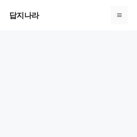
컨
텐
답지나라
메
츠
로
뉴
건
너
뛰
기