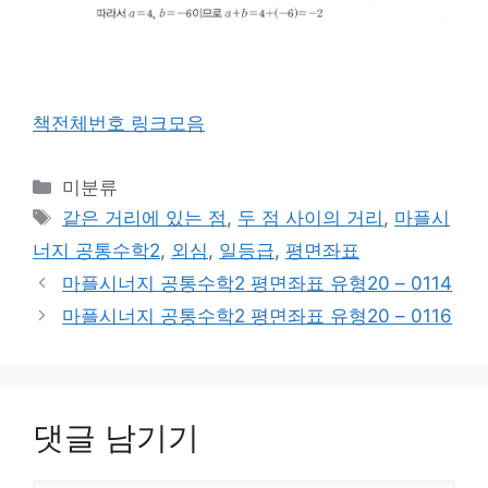
책전체번호 링크모음
카
미분류
테
태
같은 거리에 있는 점
,
두 점 사이의 거리
,
마플시
고
그
너지 공통수학2
,
외심
,
일등급
,
평면좌표
리
마플시너지 공통수학2 평면좌표 유형20 – 0114
마플시너지 공통수학2 평면좌표 유형20 – 0116
댓글 남기기