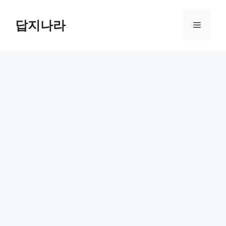
컨
텐
답지나라
메
츠
로
뉴
건
너
뛰
기