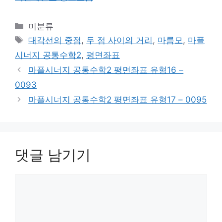
카
미분류
테
태
대각선의 중점
,
두 점 사이의 거리
,
마름모
,
마플
고
그
시너지 공통수학2
,
평면좌표
리
마플시너지 공통수학2 평면좌표 유형16 –
0093
마플시너지 공통수학2 평면좌표 유형17 – 0095
댓글 남기기
댓
글