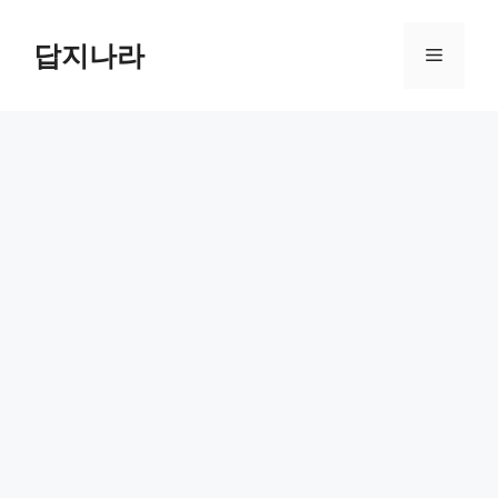
컨
텐
답지나라
메
츠
로
뉴
건
너
뛰
기