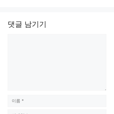
댓글 남기기
댓
글
이
름
이