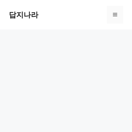
컨
텐
답지나라
메
츠
로
뉴
건
너
뛰
기