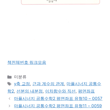
책전체번호 링크모음
카
미분류
테
태
y축 교점
,
근과 계수의 관계
,
마플시너지 공통수
고
그
학2
,
선분의 내분점
,
이차함수와 직선
,
평면좌표
리
마플시너지 공통수학2 평면좌표 유형10 – 0057
마플시너지 공통수학2 평면좌표 유형11 – 0059