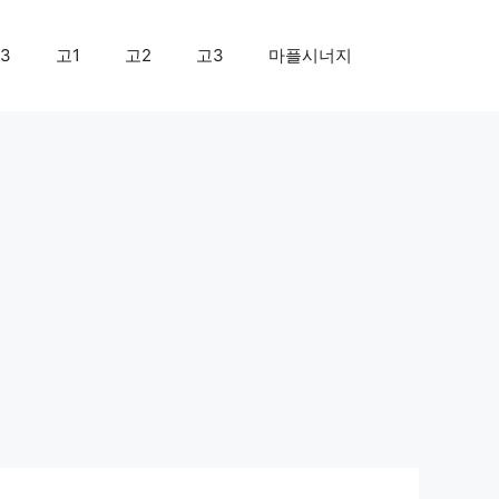
3
고1
고2
고3
마플시너지