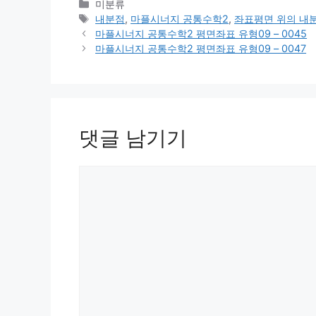
카
미분류
테
태
내분점
,
마플시너지 공통수학2
,
좌표평면 위의 내
고
그
마플시너지 공통수학2 평면좌표 유형09 – 0045
리
마플시너지 공통수학2 평면좌표 유형09 – 0047
댓글 남기기
댓
글