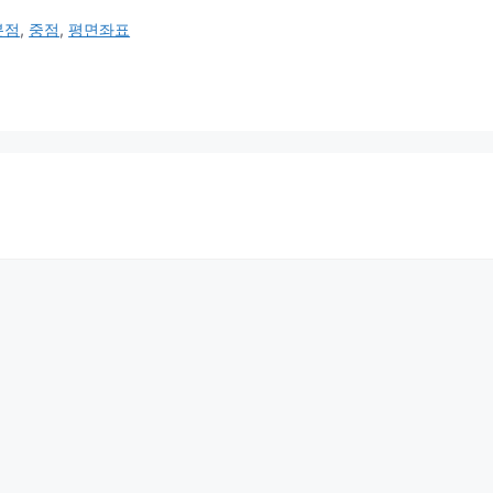
분점
,
중점
,
평면좌표