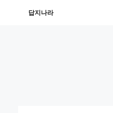
컨
텐
답지나라
츠
로
건
너
뛰
기