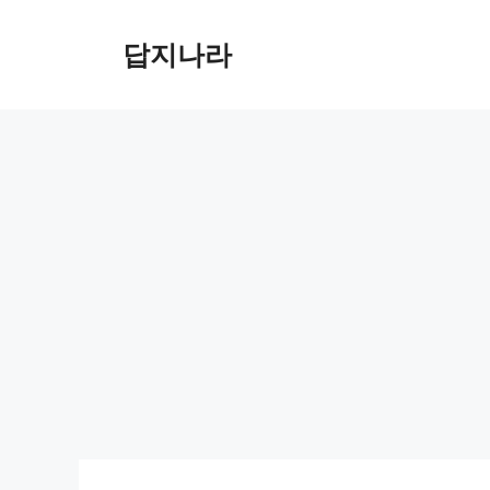
컨
텐
답지나라
츠
로
건
너
뛰
기