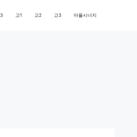
3
고1
고2
고3
마플시너지