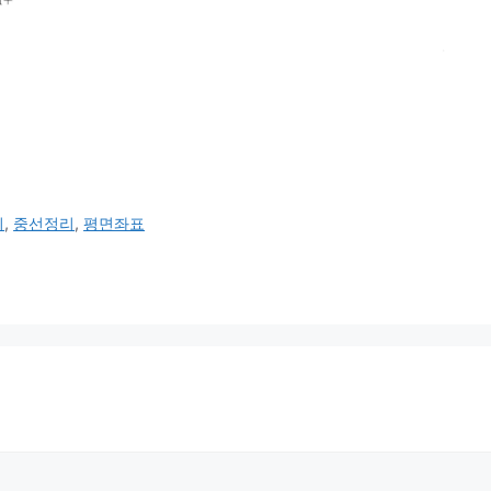
이
,
중선정리
,
평면좌표