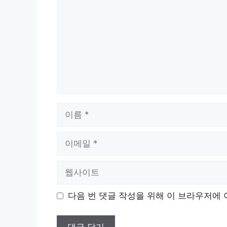
글
이
름
이
메
일
웹
사
이
다음 번 댓글 작성을 위해 이 브라우저에 
트