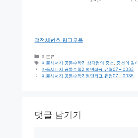
책전체번호 링크모음
카
미분류
테
태
마플시너지 공통수학2
,
삼각형의 중선
,
중선의 길
고
그
마플시너지 공통수학2 평면좌표 유형07 – 0033
리
마플시너지 공통수학2 평면좌표 유형07 – 0035
댓글 남기기
댓