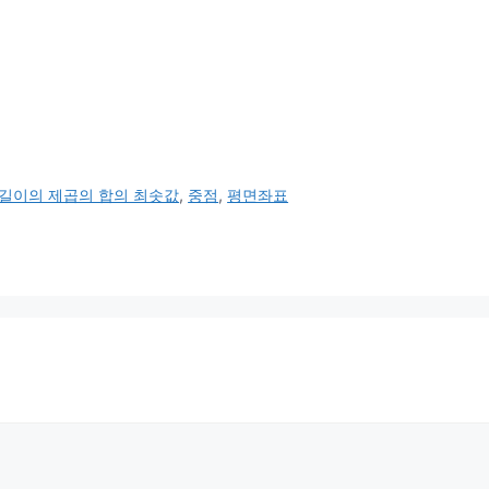
길이의 제곱의 합의 최솟값
,
중점
,
평면좌표