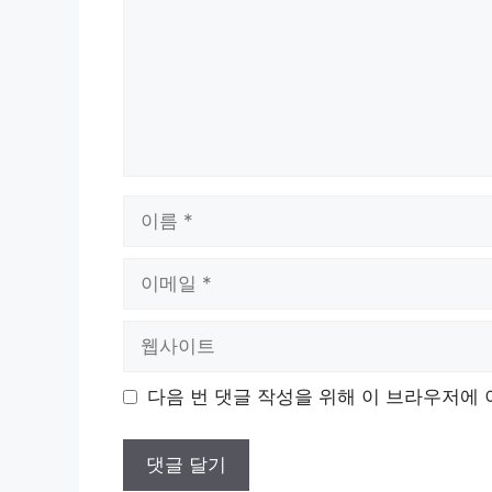
이
름
이
메
일
웹
사
이
다음 번 댓글 작성을 위해 이 브라우저에 
트