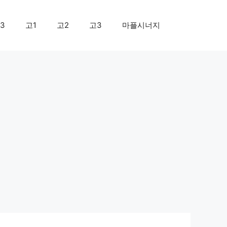
3
고1
고2
고3
마플시너지