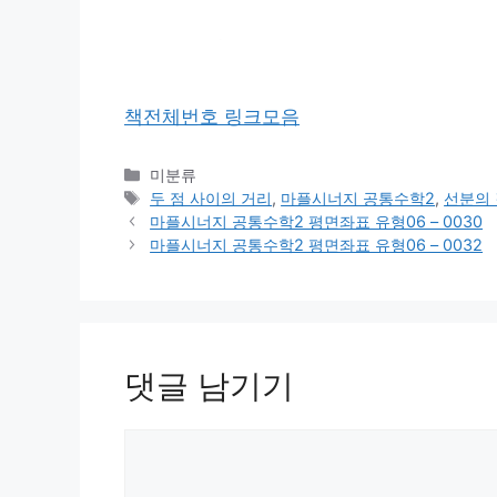
책전체번호 링크모음
카
미분류
테
태
두 점 사이의 거리
,
마플시너지 공통수학2
,
선분의 
고
그
마플시너지 공통수학2 평면좌표 유형06 – 0030
리
마플시너지 공통수학2 평면좌표 유형06 – 0032
댓글 남기기
댓
글