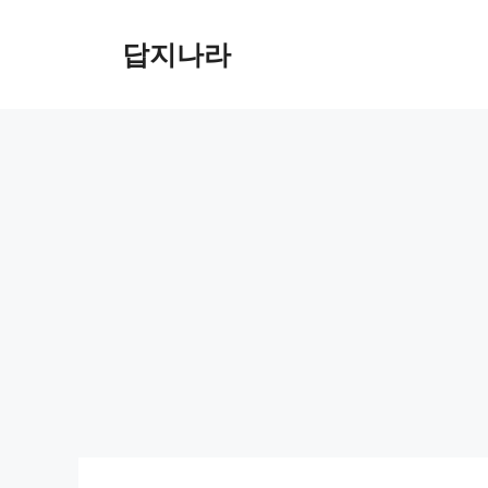
컨
텐
답지나라
츠
로
건
너
뛰
기