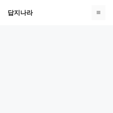
컨
텐
답지나라
메
츠
로
뉴
건
너
뛰
기