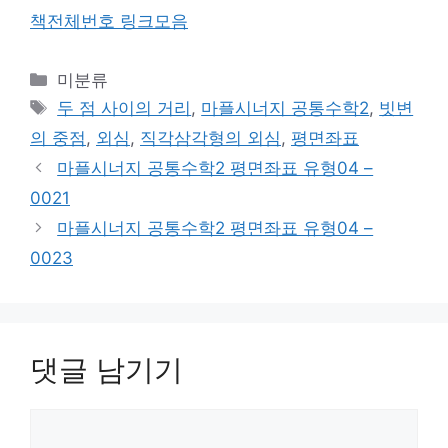
책전체번호 링크모음
카
미분류
테
태
두 점 사이의 거리
,
마플시너지 공통수학2
,
빗변
고
그
의 중점
,
외심
,
직각삼각형의 외심
,
평면좌표
리
마플시너지 공통수학2 평면좌표 유형04 –
0021
마플시너지 공통수학2 평면좌표 유형04 –
0023
댓글 남기기
댓
글