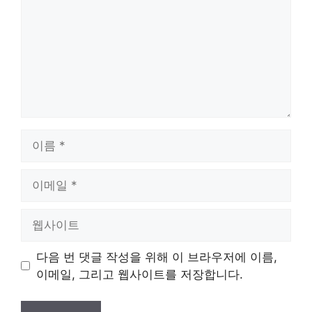
이
름
이
메
일
웹
사
이
다음 번 댓글 작성을 위해 이 브라우저에 이름,
트
이메일, 그리고 웹사이트를 저장합니다.