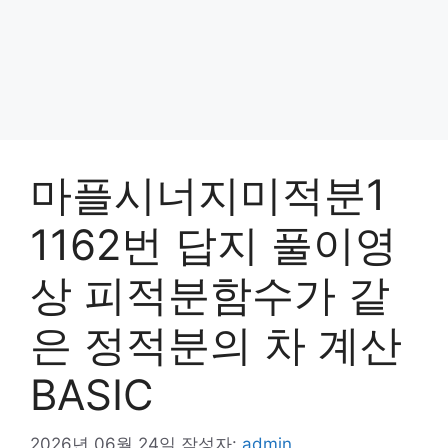
마플시너지미적분1
1162번 답지 풀이영
상 피적분함수가 같
은 정적분의 차 계산
BASIC
2026년 06월 24일
작성자:
admin