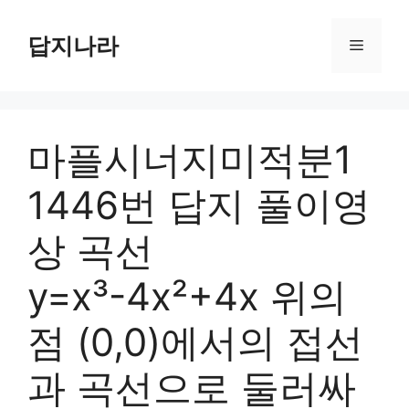
컨
텐
답지나라
메
츠
로
뉴
건
너
마플시너지미적분1
뛰
기
1446번 답지 풀이영
상 곡선
y=x³-4x²+4x 위의
점 (0,0)에서의 접선
과 곡선으로 둘러싸