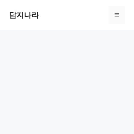
컨
텐
답지나라
메
츠
로
뉴
건
너
뛰
기