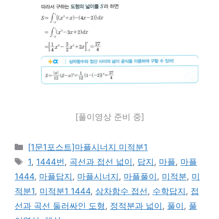
[풀이영상 준비 중]
카
[1문1포스트]마플시너지 미적분1
테
태
1
,
1444번
,
곡선과 접선 넓이
,
답지
,
마플
,
마플
고
그
1444
,
마플답지
,
마플시너지
,
마플풀이
,
미적분
,
미
리
적분1
,
미적분1 1444
,
삼차함수 접선
,
수학답지
,
접
선과 곡선 둘러싸인 도형
,
정적분과 넓이
,
풀이
,
풀