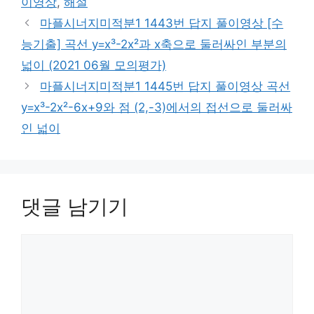
이영상
,
해설
마플시너지미적분1 1443번 답지 풀이영상 [수
능기출] 곡선 y=x³-2x²과 x축으로 둘러싸인 부분의
넓이 (2021 06월 모의평가)
마플시너지미적분1 1445번 답지 풀이영상 곡선
y=x³-2x²-6x+9와 점 (2,-3)에서의 접선으로 둘러싸
인 넓이
댓글 남기기
댓
글