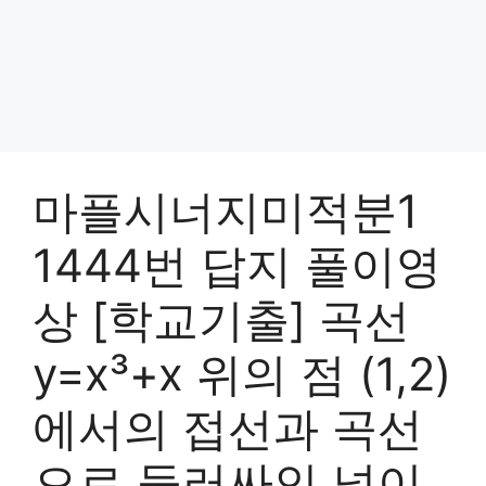
마플시너지미적분1
1444번 답지 풀이영
상 [학교기출] 곡선
y=x³+x 위의 점 (1,2)
에서의 접선과 곡선
으로 둘러싸인 넓이