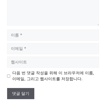
이
름
이
메
일
웹
사
이
다음 번 댓글 작성을 위해 이 브라우저에 이름,
트
이메일, 그리고 웹사이트를 저장합니다.