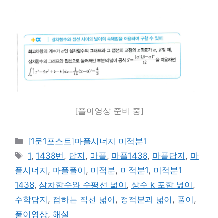
[풀이영상 준비 중]
카
[1문1포스트]마플시너지 미적분1
테
태
1
,
1438번
,
답지
,
마플
,
마플1438
,
마플답지
,
마
고
그
플시너지
,
마플풀이
,
미적분
,
미적분1
,
미적분1
리
1438
,
삼차함수와 수평선 넓이
,
상수 k 포함 넓이
,
수학답지
,
접하는 직선 넓이
,
정적분과 넓이
,
풀이
,
풀이영상
,
해설