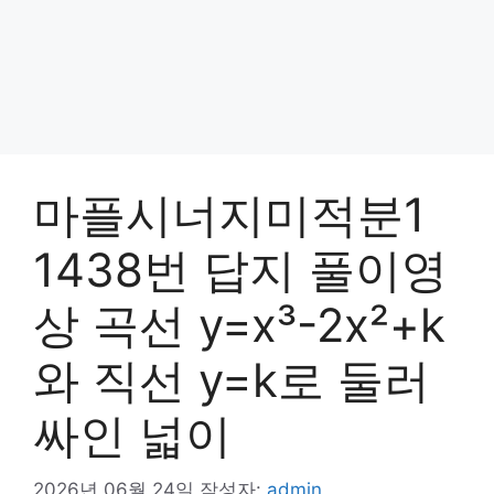
마플시너지미적분1
1438번 답지 풀이영
상 곡선 y=x³-2x²+k
와 직선 y=k로 둘러
싸인 넓이
2026년 06월 24일
작성자:
admin