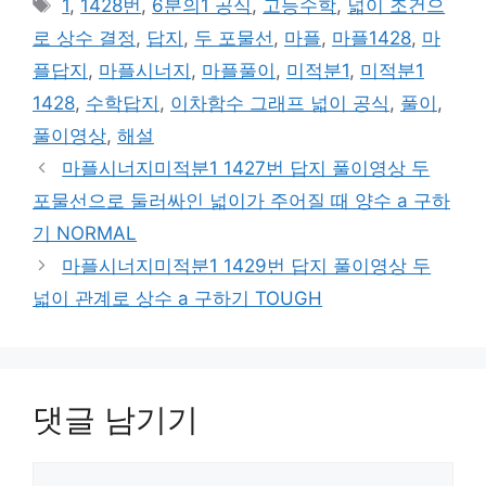
태
1
,
1428번
,
6분의1 공식
,
고등수학
,
넓이 조건으
고
그
로 상수 결정
,
답지
,
두 포물선
,
마플
,
마플1428
,
마
리
플답지
,
마플시너지
,
마플풀이
,
미적분1
,
미적분1
1428
,
수학답지
,
이차함수 그래프 넓이 공식
,
풀이
,
풀이영상
,
해설
마플시너지미적분1 1427번 답지 풀이영상 두
포물선으로 둘러싸인 넓이가 주어질 때 양수 a 구하
기 NORMAL
마플시너지미적분1 1429번 답지 풀이영상 두
넓이 관계로 상수 a 구하기 TOUGH
댓글 남기기
댓