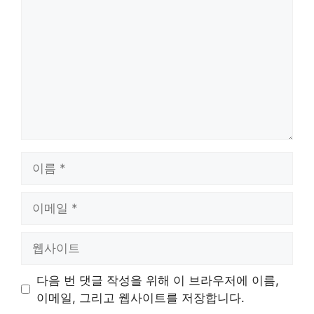
글
이
름
이
메
일
웹
사
이
다음 번 댓글 작성을 위해 이 브라우저에 이름,
트
이메일, 그리고 웹사이트를 저장합니다.