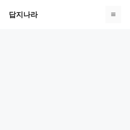
컨
텐
답지나라
메
츠
로
뉴
건
너
뛰
기