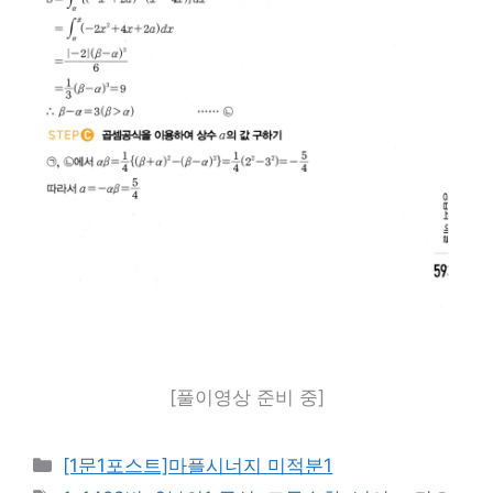
[풀이영상 준비 중]
카
[1문1포스트]마플시너지 미적분1
테