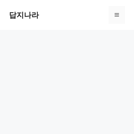
컨
텐
답지나라
메
츠
로
뉴
건
너
뛰
기