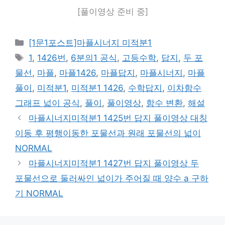
[풀이영상 준비 중]
카
[1문1포스트]마플시너지 미적분1
테
태
1
,
1426번
,
6분의1 공식
,
고등수학
,
답지
,
두 포
고
그
물선
,
마플
,
마플1426
,
마플답지
,
마플시너지
,
마플
리
풀이
,
미적분1
,
미적분1 1426
,
수학답지
,
이차함수
그래프 넓이 공식
,
풀이
,
풀이영상
,
함수 변환
,
해설
마플시너지미적분1 1425번 답지 풀이영상 대칭
이동 후 평행이동한 포물선과 원래 포물선의 넓이
NORMAL
마플시너지미적분1 1427번 답지 풀이영상 두
포물선으로 둘러싸인 넓이가 주어질 때 양수 a 구하
기 NORMAL