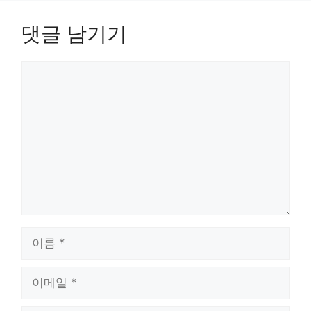
댓글 남기기
댓
글
이
름
이
메
일