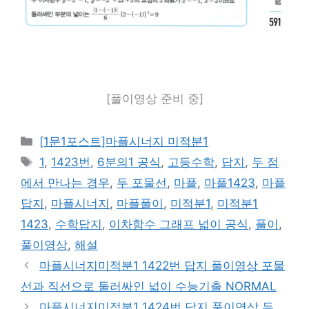
[풀이영상 준비 중]
카
[1문1포스트]마플시너지 미적분1
테
태
1
,
1423번
,
6분의1 공식
,
고등수학
,
답지
,
두 점
고
그
에서 만나는 경우
,
두 포물선
,
마플
,
마플1423
,
마플
리
답지
,
마플시너지
,
마플풀이
,
미적분1
,
미적분1
1423
,
수학답지
,
이차함수 그래프 넓이 공식
,
풀이
,
풀이영상
,
해설
마플시너지미적분1 1422번 답지 풀이영상 포물
선과 직선으로 둘러싸인 넓이 수능기출 NORMAL
마플시너지미적분1 1424번 답지 풀이영상 두