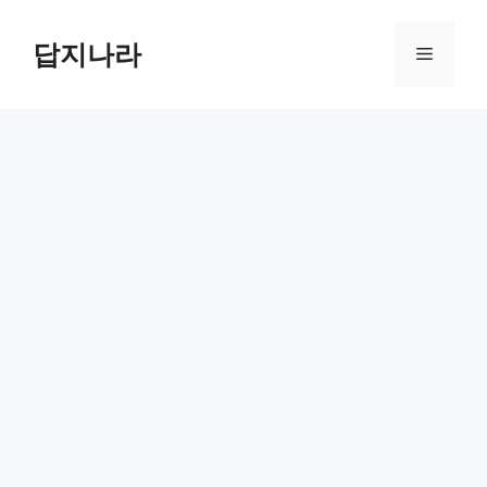
컨
텐
답지나라
메
츠
로
뉴
건
너
뛰
기