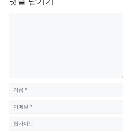
댓글 남기기
댓
글
이
름
이
메
일
웹
사