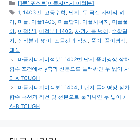
카
[1문1포스트]마플시너지 미적분1
테
태
1
,
1403번
,
고등수학
,
답지
,
두 곡선 사이의 넓
고
그
이
,
마플
,
마플1403
,
마플답지
,
마플시너지
,
마플풀
리
이
,
미적분1
,
미적분1 1403
,
사관기출 넓이
,
수학답
지
,
정적분과 넓이
,
포물선과 직선
,
풀이
,
풀이영상
,
해설
마플시너지미적분1 1402번 답지 풀이영상 삼차
함수 조건에서 y축과 선분으로 둘러싸인 두 넓이 차
B-A TOUGH
마플시너지미적분1 1404번 답지 풀이영상 삼차
함수 곡선과 직선 및 선분으로 둘러싸인 두 넓이 차
A-B TOUGH