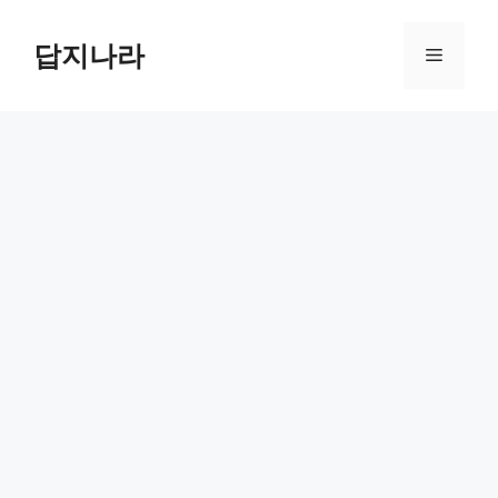
컨
텐
답지나라
메
츠
로
뉴
건
너
뛰
기