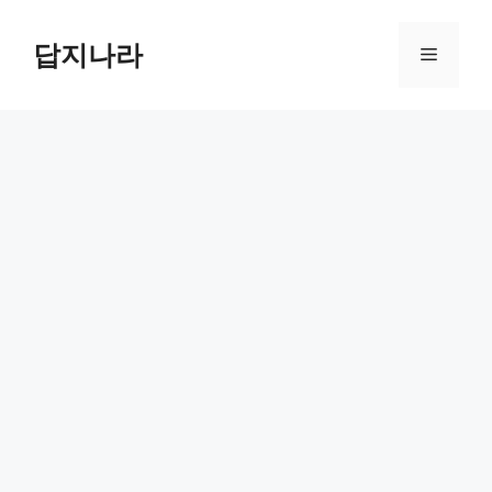
컨
텐
답지나라
메
츠
로
뉴
건
너
뛰
기