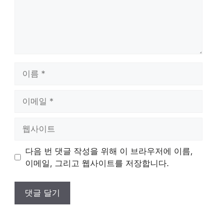
이
름
이
메
일
웹
사
이
다음 번 댓글 작성을 위해 이 브라우저에 이름,
트
이메일, 그리고 웹사이트를 저장합니다.