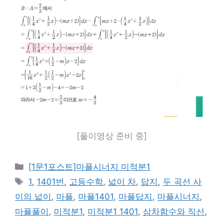
[풀이영상 준비 중]
카
[1문1포스트]마플시너지 미적분1
테
태
1
,
1401번
,
고등수학
,
넓이 차
,
답지
,
두 곡선 사
고
그
이의 넓이
,
마플
,
마플1401
,
마플답지
,
마플시너지
,
리
마플풀이
,
미적분1
,
미적분1 1401
,
삼차함수와 직선
,