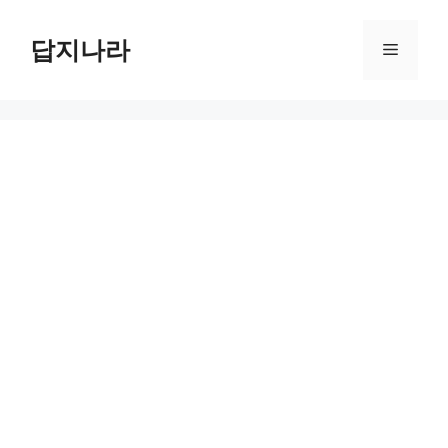
컨
텐
답지나라
메
츠
로
뉴
건
너
뛰
기