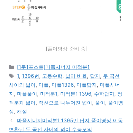
[풀이영상 준비 중]
카
[1문1포스트]마플시너지 미적분1
테
태
1
,
1396번
,
고등수학
,
넓이 비율
,
답지
,
두 곡선
고
그
사이의 넓이
,
마플
,
마플1396
,
마플답지
,
마플시너
리
지
,
마플풀이
,
미적분1
,
미적분1 1396
,
수학답지
,
정
적분과 넓이
,
직선으로 나누어진 넓이
,
풀이
,
풀이영
상
,
해설
마플시너지미적분1 1395번 답지 풀이영상 이동
변환된 두 곡선 사이의 넓이 수능모의