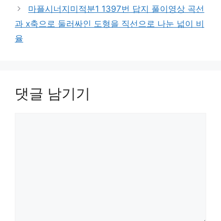
마플시너지미적분1 1397번 답지 풀이영상 곡선
과 x축으로 둘러싸인 도형을 직선으로 나눈 넓이 비
율
댓글 남기기
댓
글