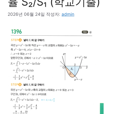
율 S₂/S₁ (학교기출)
2026년 06월 24일
작성자:
admin