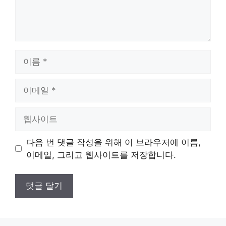
이
름
이
메
일
웹
사
이
다음 번 댓글 작성을 위해 이 브라우저에 이름,
트
이메일, 그리고 웹사이트를 저장합니다.