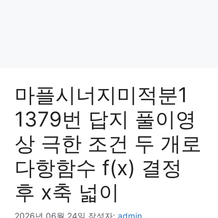
마플시너지미적분1
1379번 답지 풀이영
상 극한 조건 두 개로
다항함수 f(x) 결정
후 x축 넓이
2026년 06월 24일
작성자:
admin