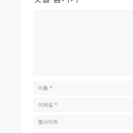
댓
글
이
름
이
메
일
웹
사
이