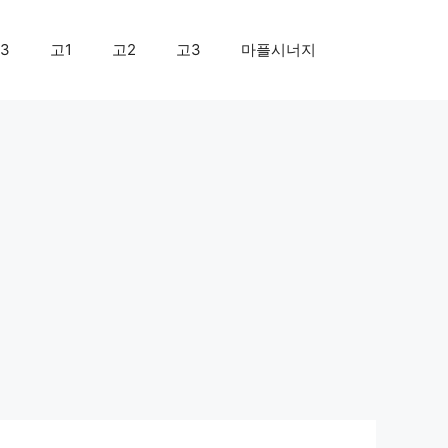
3
고1
고2
고3
마플시너지