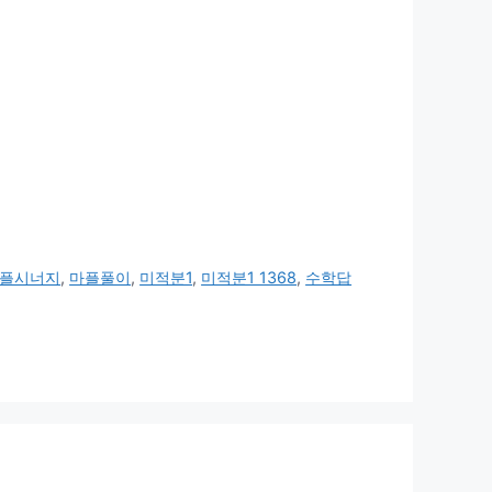
플시너지
,
마플풀이
,
미적분1
,
미적분1 1368
,
수학답